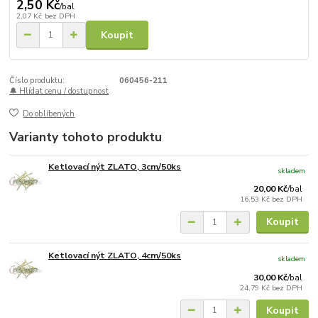
2,50 Kč
/
bal
2,07 Kč
bez DPH
Koupit
Číslo produktu:
060456-211
🔔 Hlídat cenu / dostupnost
Do oblíbených
Varianty tohoto produktu
Ketlovací nýt ZLATO, 3cm/50ks
skladem
20,00 Kč
/
bal
16,53 Kč
bez DPH
Koupit
Ketlovací nýt ZLATO, 4cm/50ks
skladem
30,00 Kč
/
bal
24,79 Kč
bez DPH
Koupit