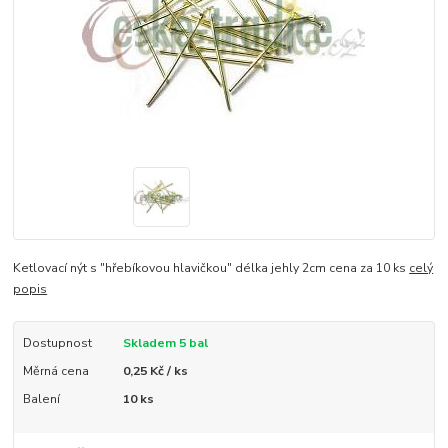
Ketlovací nýt s "hřebíkovou hlavičkou" délka jehly 2cm cena za 10 ks
celý
popis
Dostupnost
Skladem 5 bal
Měrná cena
0,25 Kč / ks
Balení
10 ks