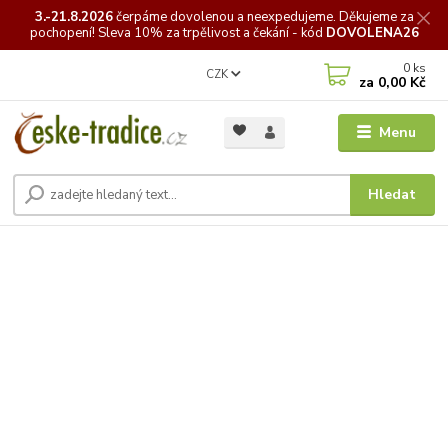
3.-21.8.2026
čerpáme
dovolenou a neexpedujeme. Děkujeme za
pochopení! Sleva 10% za trpělivost a čekání - kód
DOVOLENA26
0
ks
CZK
za
0,00 Kč
Menu
Hledat