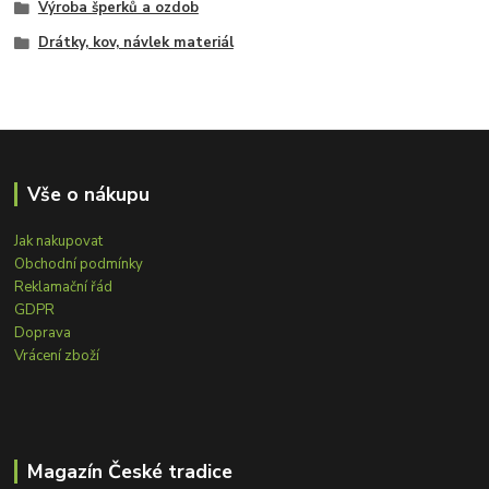
Výroba šperků a ozdob
Drátky, kov, návlek materiál
Vše o nákupu
Jak nakupovat
Obchodní podmínky
Reklamační řád
GDPR
Doprava
Vrácení zboží
Magazín České tradice