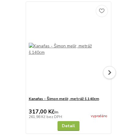
Kanafas - Šimon melír, metráž š.140cm
Kanafas - Š
š.140cm
317,00 Kč
317,00 K
/
m
vyprodáno
261,98 Kč
bez DPH
261,98 Kč
be
Detail