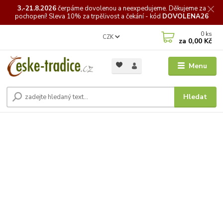
3.-21.8.2026
čerpáme
dovolenou a neexpedujeme. Děkujeme za
pochopení! Sleva 10% za trpělivost a čekání - kód
DOVOLENA26
0
ks
CZK
za
0,00 Kč
Menu
Hledat