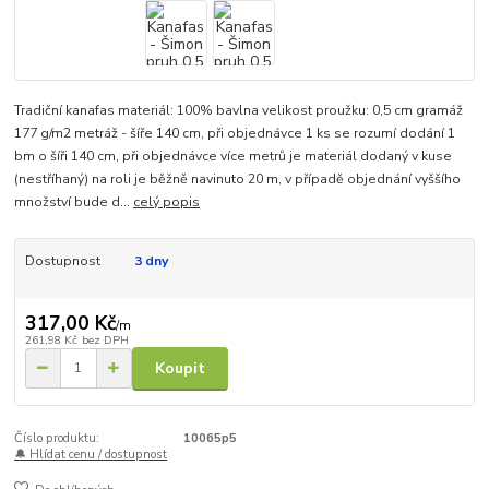
Tradiční kanafas materiál: 100% bavlna velikost proužku: 0,5 cm gramáž
177 g/m2 metráž - šíře 140 cm, při objednávce 1 ks se rozumí dodání 1
bm o šíři 140 cm, při objednávce více metrů je materiál dodaný v kuse
(nestříhaný) na roli je běžně navinuto 20 m, v případě objednání vyššího
množství bude d...
celý popis
Dostupnost
3 dny
317,00 Kč
/
m
261,98 Kč
bez DPH
Koupit
Číslo produktu:
10065p5
🔔 Hlídat cenu / dostupnost