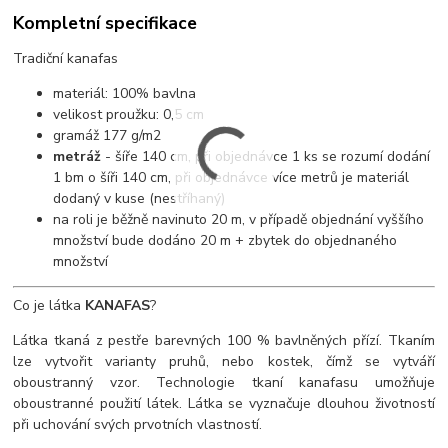
Kompletní specifikace
Tradiční kanafas
materiál: 100% bavlna
velikost proužku: 0,5 cm
gramáž 177 g/m2
metráž
- šíře 140 cm, při objednávce 1 ks se rozumí dodání
1 bm o šíři 140 cm, při objednávce více metrů je materiál
dodaný v kuse (nestříhaný)
na roli je běžně navinuto 20 m, v případě objednání vyššího
množství bude dodáno 20 m + zbytek do objednaného
množství
Co je látka
KANAFAS
?
Látka tkaná z pestře barevných 100 % bavlněných přízí. Tkaním
lze vytvořit varianty pruhů, nebo kostek, čímž se vytváří
oboustranný vzor. Technologie tkaní kanafasu umožňuje
oboustranné použití látek. Látka se vyznačuje dlouhou životností
při uchování svých prvotních vlastností.