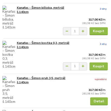
Kanafas - Šimon běloba, metráž
3 dny
š.140cm
317,00 Kč
/
m
261,98 Kč
bez DPH
Koupit
Kanafas - Šimon kostka 0,3, metráž
3 dny
š.140cm
317,00 Kč
/
m
261,98 Kč
bez DPH
Koupit
Kanafas - Šimon pruh 3,5, metráž
vyprodáno
š.140cm
317,00 Kč
/
m
261,98 Kč
bez DPH
Detail