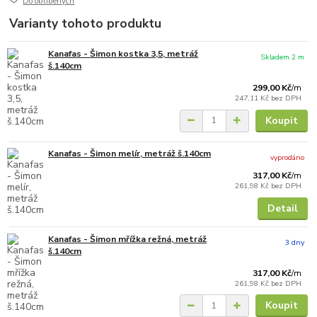
Do oblíbených
Varianty tohoto produktu
Kanafas - Šimon kostka 3,5, metráž
Skladem 2 m
š.140cm
299,00 Kč
/
m
247,11 Kč
bez DPH
Koupit
Kanafas - Šimon melír, metráž š.140cm
vyprodáno
317,00 Kč
/
m
261,98 Kč
bez DPH
Detail
Kanafas - Šimon mřížka režná, metráž
3 dny
š.140cm
317,00 Kč
/
m
261,98 Kč
bez DPH
Koupit