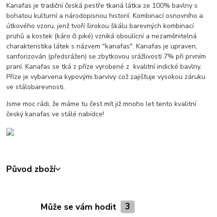
Kanafas je tradiční česká pestře tkaná látka ze 100% bavlny s
bohatou kulturní a národopisnou historií. Kombinací osnovního a
útkového vzoru, jenž tvoří širokou škálu barevných kombinací
pruhů a kostek (káro či piké) vzniká oboulícní a nezaměnitelná
charakteristika látek s názvem "kanafas". Kanafas je upraven,
sanforizován (předsrážen) se zbytkovou srážlivostí 7% při prvním
praní. Kanafas se tká z příze vyrobené z kvalitní indické bavlny.
Příze je vybarvena kypovými barvivy což zajišťuje vysokou záruku
ve stálobarevnosti.
Jsme moc rádi, že máme tu čest mít již mnoho let tento kvalitní
český kanafas ve stálé nabídce!
Původ zboží
Může se vám hodit
3