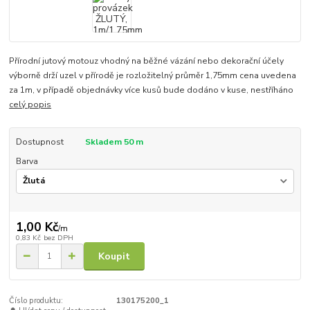
Přírodní jutový motouz vhodný na běžné vázání nebo dekorační účely
výborně drží uzel v přírodě je rozložitelný průměr 1,75mm cena uvedena
za 1m, v případě objednávky více kusů bude dodáno v kuse, nestříháno
celý popis
Dostupnost
Skladem 50 m
Barva
1,00 Kč
/
m
0,83 Kč
bez DPH
Koupit
Číslo produktu:
130175200_1