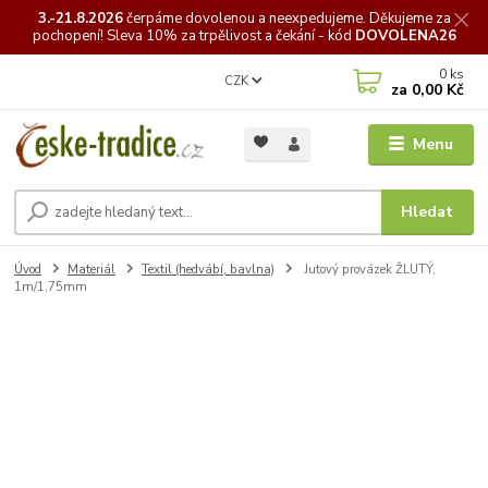
3.-21.8.2026
čerpáme
dovolenou a neexpedujeme. Děkujeme za
pochopení! Sleva 10% za trpělivost a čekání - kód
DOVOLENA26
0
ks
CZK
za
0,00 Kč
Menu
Hledat
Úvod
Materiál
Textil (hedvábí, bavlna)
Jutový provázek ŽLUTÝ,
1m/1,75mm