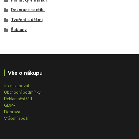
Pomůcky a nářadí
Dekorace textilu
Tvoření s dětmi
Šablony
Vše o nákupu
Jak nakupovat
Obchodní podmínky
Reklamační řád
GDPR
Doprava
Vrácení zboží