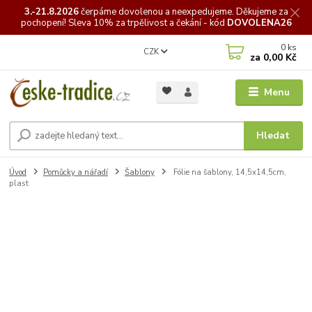
3.-21.8.2026
čerpáme
dovolenou a neexpedujeme. Děkujeme za
pochopení! Sleva 10% za trpělivost a čekání - kód
DOVOLENA26
0
ks
CZK
za
0,00 Kč
Menu
Hledat
Úvod
Pomůcky a nářadí
Šablony
Fólie na šablony, 14,5x14,5cm,
plast