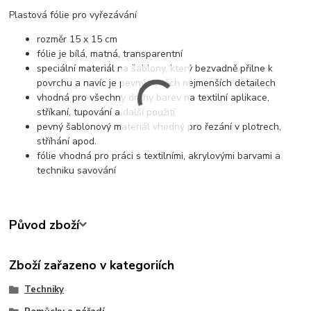
Plastová fólie pro vyřezávání
rozměr 15 x 15 cm
fólie je bílá, matná, transparentní
speciální materiál na šablony, který bezvadně přilne k
povrchu a navíc je pevný i v těch nejmenších detailech
vhodná pro všechny druhy barev na textilní aplikace,
stříkaní, tupování a další použití
pevný šablonový materiál vhodný pro řezání v plotrech,
stříhání apod.
fólie vhodná pro práci s textilními, akrylovými barvami a
techniku savování
Původ zboží
Zboží zařazeno v kategoriích
Techniky