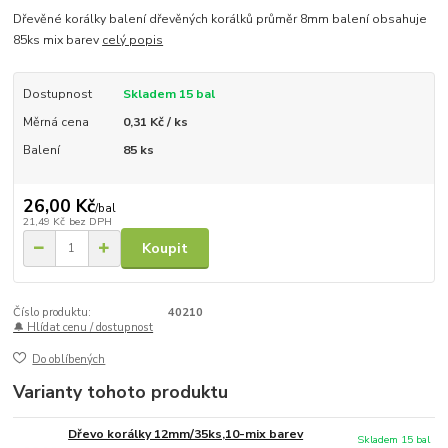
Dřevěné korálky balení dřevěných korálků průměr 8mm balení obsahuje
85ks mix barev
celý popis
Dostupnost
Skladem 15 bal
Měrná cena
0,31 Kč / ks
Balení
85 ks
26,00 Kč
/
bal
21,49 Kč
bez DPH
Koupit
Číslo produktu:
40210
🔔 Hlídat cenu / dostupnost
Do oblíbených
Varianty tohoto produktu
Dřevo korálky 12mm/35ks,10-mix barev
Skladem 15 bal