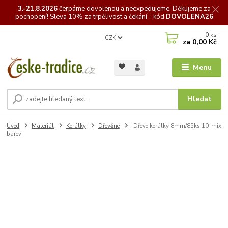
3.-21.8.2026
čerpáme
dovolenou a neexpedujeme. Děkujeme za
pochopení! Sleva 10% za trpělivost a čekání - kód
DOVOLENA26
0
ks
CZK
za
0,00 Kč
Menu
Hledat
Úvod
Materiál
Korálky
Dřevěné
Dřevo korálky 8mm/85ks,10-mix
barev