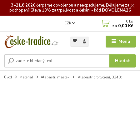
3.-21.8.2026
čerpáme
dovolenou a neexpedujeme. Děkujeme za
pochopení! Sleva 10% za trpělivost a čekání - kód
DOVOLENA26
0
ks
CZK
za
0,00 Kč
Menu
Hledat
Úvod
Materiál
Alabastr, mastek
Alabastr pro tvoření, 3240g