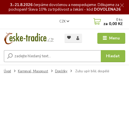
3.-21.8.2026
čerpáme
dovolenou a neexpedujeme. Děkujeme za
pochopení! Sleva 10% za trpělivost a čekání - kód
DOVOLENA26
0
ks
CZK
za
0,00 Kč
Menu
Hledat
Úvod
Karneval, Masopust
Doplňky
Zuby upír bílé, dospělé