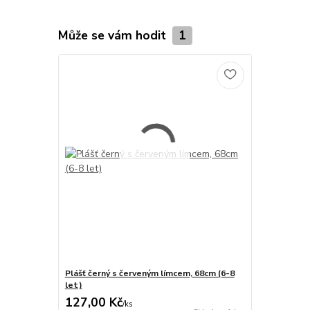
Může se vám hodit
1
Plášť černý s červeným límcem, 68cm (6-8
let)
127,00 Kč
/
ks