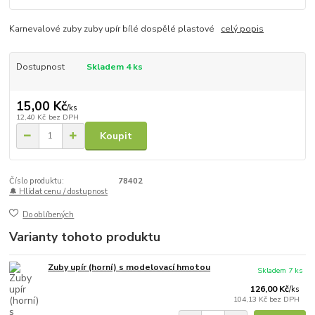
Karnevalové zuby zuby upír bílé dospělé plastové
celý popis
Dostupnost
Skladem 4 ks
15,00 Kč
/
ks
12,40 Kč
bez DPH
Koupit
Číslo produktu:
78402
🔔 Hlídat cenu / dostupnost
Do oblíbených
Varianty tohoto produktu
Zuby upír (horní) s modelovací hmotou
Skladem 7 ks
126,00 Kč
/
ks
104,13 Kč
bez DPH