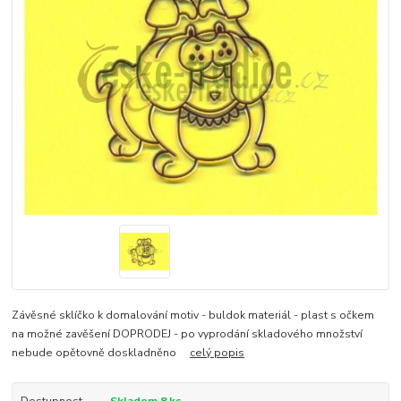
Závěsné sklíčko k domalování motiv - buldok materiál - plast s očkem
na možné zavěšení DOPRODEJ - po vyprodání skladového množství
nebude opětovně doskladněno
celý popis
Dostupnost
Skladem 8 ks