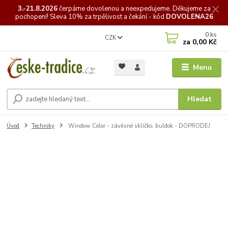
3.-21.8.2026
čerpáme
dovolenou a neexpedujeme. Děkujeme za
pochopení! Sleva 10% za trpělivost a čekání - kód
DOVOLENA26
0
ks
CZK
za
0,00 Kč
Menu
Hledat
Úvod
Techniky
Window Color - závěsné sklíčko, buldok - DOPRODEJ