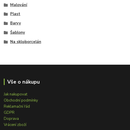
Malování
Plast
Barvy
Šablony
Na sklo/porcelán
Vše o nákupu
Jak nakupovat
Obchodní podmínky
Reklamační řád
GDPR
Doprava
Vrácení zboží