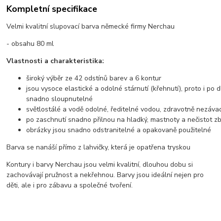
Kompletní specifikace
Velmi kvalitní slupovací barva německé firmy Nerchau
- obsahu 80 ml
Vlastnosti a charakteristika:
široký výběr ze 42 odstínů barev a 6 kontur
jsou vysoce elastické a odolné stárnutí (křehnutí), proto i po
snadno sloupnutelné
světlostálé a vodě odolné, ředitelné vodou, zdravotně nezáv
po zaschnutí snadno přilnou na hladký, mastnoty a nečistot 
obrázky jsou snadno odstranitelné a opakovaně použitelné
Barva se nanáší přímo z lahvičky, která je opatřena tryskou
Kontury i barvy Nerchau jsou velmi kvalitní, dlouhou dobu si
zachovávají pružnost a nekřehnou. Barvy jsou ideální nejen pro
děti, ale i pro zábavu a společné tvoření.