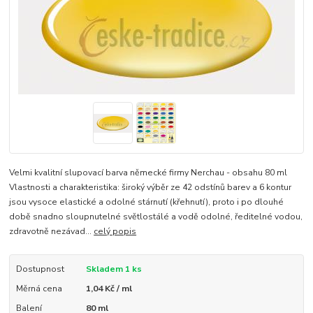
Velmi kvalitní slupovací barva německé firmy Nerchau - obsahu 80 ml
Vlastnosti a charakteristika: široký výběr ze 42 odstínů barev a 6 kontur
jsou vysoce elastické a odolné stárnutí (křehnutí), proto i po dlouhé
době snadno sloupnutelné světlostálé a vodě odolné, ředitelné vodou,
zdravotně nezávad...
celý popis
Dostupnost
Skladem 1 ks
Měrná cena
1,04 Kč / ml
Balení
80 ml