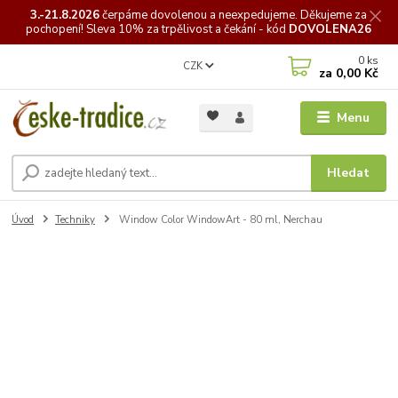
3.-21.8.2026
čerpáme
dovolenou a neexpedujeme. Děkujeme za
pochopení! Sleva 10% za trpělivost a čekání - kód
DOVOLENA26
0
ks
CZK
za
0,00 Kč
Menu
Hledat
Úvod
Techniky
Window Color WindowArt - 80 ml, Nerchau