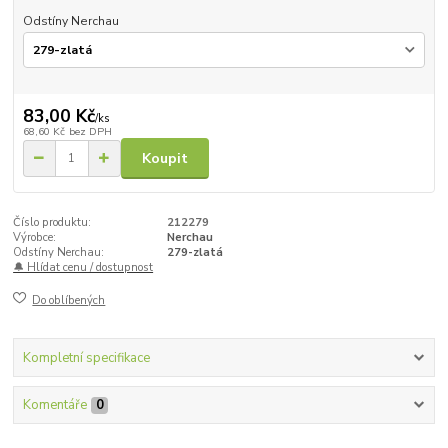
Odstíny Nerchau
83,00 Kč
/
ks
68,60 Kč
bez DPH
Koupit
Číslo produktu:
212279
Výrobce:
Nerchau
Odstíny Nerchau:
279-zlatá
🔔 Hlídat cenu / dostupnost
Do oblíbených
Kompletní specifikace
Komentáře
0