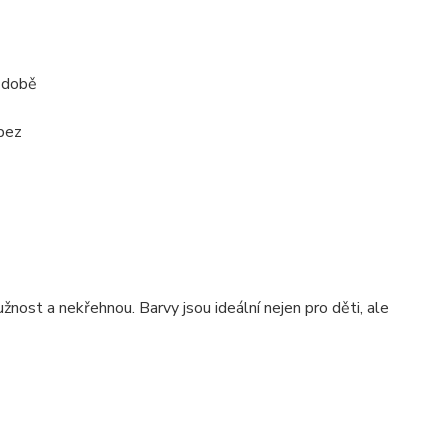
é době
 bez
užnost a nekřehnou. Barvy jsou ideální nejen pro děti, ale