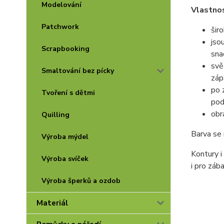
Modelování
Vlastnos
Patchwork
šir
jso
Scrapbooking
sna
svě
Smaltování bez pícky
záp
po 
Tvoření s dětmi
pod
obr
Quilling
Barva se 
Výroba mýdel
Kontury i
Výroba svíček
i pro záb
Výroba šperků a ozdob
Materiál