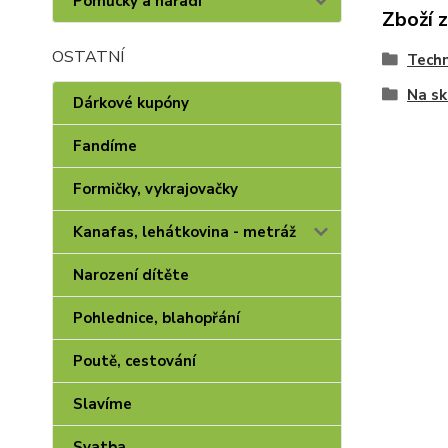
Pomůcky a nářadí
Zboží 
OSTATNÍ
Techn
Na sk
Dárkové kupóny
Fandíme
Formičky, vykrajovačky
Kanafas, lehátkovina - metráž
Narození dítěte
Pohlednice, blahopřání
Poutě, cestování
Slavíme
Svatba