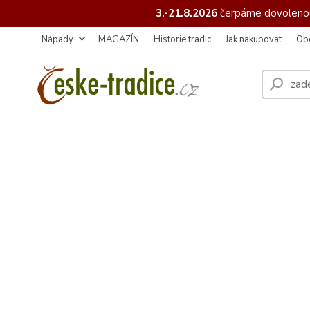
3.-21.8.2026
čerpáme
dovolenou
Nápady
MAGAZÍN
Historie tradic
Jak nakupovat
Ob