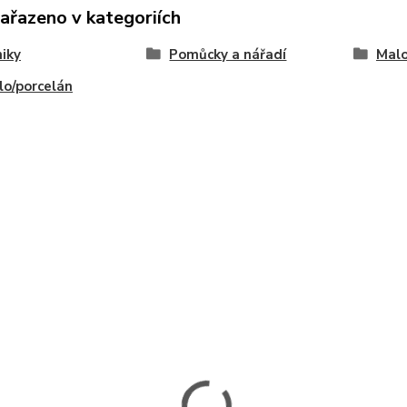
zařazeno v kategoriích
iky
Pomůcky a nářadí
Malo
lo/porcelán