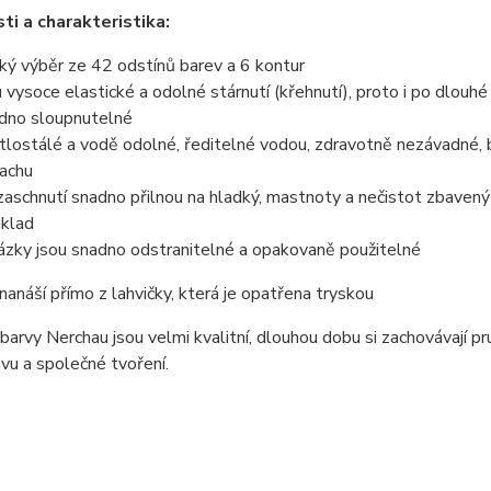
ti a charakteristika:
oký výběr ze 42 odstínů barev a 6 kontur
u vysoce elastické a odolné stárnutí (křehnutí), proto i po dlouh
dno sloupnutelné
tlostálé a vodě odolné, ředitelné vodou, zdravotně nezávadné,
achu
zaschnutí snadno přilnou na hladký, mastnoty a nečistot zbavený
klad
ázky jsou snadno odstranitelné a opakovaně použitelné
nanáší přímo z lahvičky, která je opatřena tryskou
 barvy Nerchau jsou velmi kvalitní, dlouhou dobu si zachovávají pr
avu a společné tvoření.