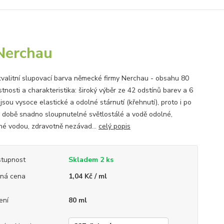
Nerchau
kvalitní slupovací barva německé firmy Nerchau - obsahu 80
tnosti a charakteristika: široký výběr ze 42 odstínů barev a 6
jsou vysoce elastické a odolné stárnutí (křehnutí), proto i po
 době snadno sloupnutelné světlostálé a vodě odolné,
lné vodou, zdravotně nezávad...
celý popis
tupnost
Skladem 2 ks
ná cena
1,04 Kč / ml
ení
80 ml