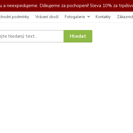
 a neexpedujeme. Děkujeme za pochopení! Sleva 10% za trpělivo
chodní podmínky
Vrácení zboží
Fotogalerie
Kontakty
Zákaznic
Hledat