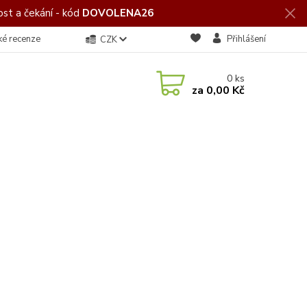
st a čekání - kód
DOVOLENA26
ké recenze
Přihlášení
CZK
0
ks
za
0,00 Kč