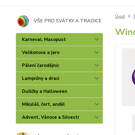
Úvod
T
VŠE PRO SVÁTKY A TRADICE
Wind
Karneval, Masopust
Velikonoce a jaro
Pálení čarodějnic
Lampióny a draci
Dušičky a Halloween
Mikuláš, čert, anděl
Advent, Vánoce a Silvestr