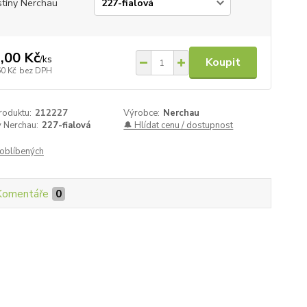
tíny Nerchau
,00 Kč
/
ks
Koupit
60 Kč
bez DPH
roduktu:
212227
Výrobce:
Nerchau
 Nerchau:
227-fialová
🔔 Hlídat cenu / dostupnost
oblíbených
Komentáře
0