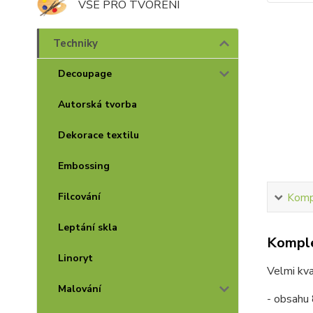
VŠE PRO TVOŘENÍ
Techniky
Decoupage
Autorská tvorba
Dekorace textilu
Embossing
Filcování
Kompl
Leptání skla
Komple
Linoryt
Velmi kva
Malování
- obsahu