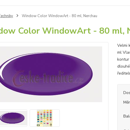
echniky
Window Color WindowArt - 80 ml, Nerchau
ow Color WindowArt - 80 ml, 
Velmi 
ml Vlas
kontur 
dlouhé
ředite
Dos
Měr
Bal