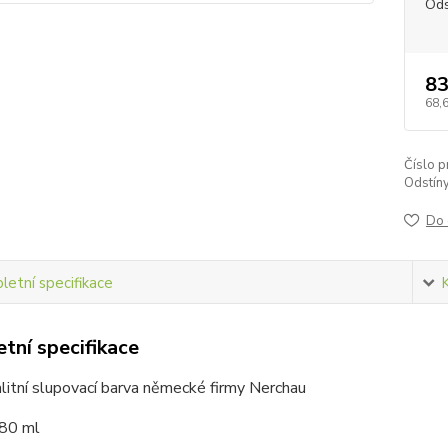
Ods
83
68,
Číslo p
Odstíny
Do 
etní specifikace
tní specifikace
litní slupovací barva německé firmy Nerchau
 80 ml