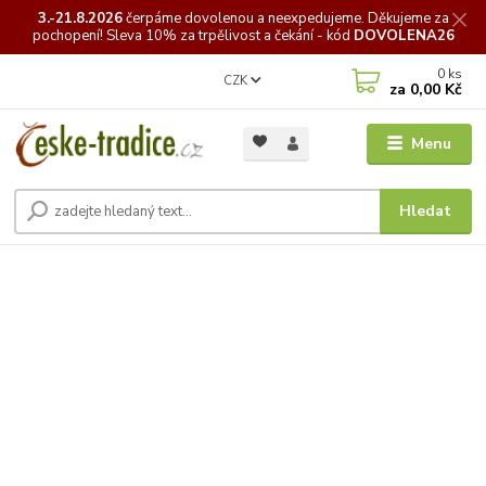
3.-21.8.2026
čerpáme
dovolenou a neexpedujeme. Děkujeme za
pochopení! Sleva 10% za trpělivost a čekání - kód
DOVOLENA26
0
ks
CZK
za
0,00 Kč
Menu
Hledat