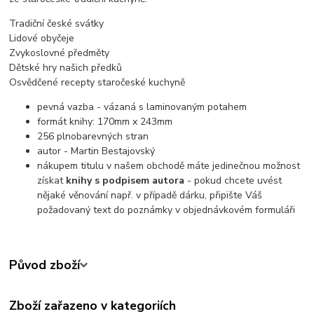
Tradiční české svátky
Lidové obyčeje
Zvykoslovné předměty
Dětské hry našich předků
Osvědčené recepty staročeské kuchyně
pevná vazba - vázaná s laminovaným potahem
formát knihy: 170mm x 243mm
256 plnobarevných stran
autor - Martin Bestajovský
nákupem titulu v našem obchodě máte jedinečnou možnost
získat
knihy s podpisem autora
- pokud chcete uvést
nějaké věnování např. v případě dárku, připište Váš
požadovaný text do poznámky v objednávkovém formuláři
Původ zboží
Zboží zařazeno v kategoriích