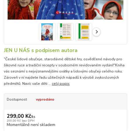
JEN U NÁS s podpisem autora
"České lidové obyčeje, starodávné dětské hry, osvědčené návody pro
šikovné ruce a tradiční recepty v souborném revidovaném vydání!"Kniha
vás seznámí s nejvýznamnějšími svátky a lidovými obyčeji celého roku.
Zároveň v ní najdete řadu užitečných nápadů k výrobě zvykoslovných
předmětů. Navíc vaše děti ...
celý popis
Dostupnost
vyprodáno
299,00 Kč
/
ks
299,00 Kč
bez DPH
Momentálně není skladem