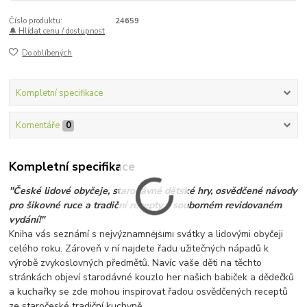
Číslo produktu:
24659
🔔 Hlídat cenu / dostupnost
Do oblíbených
Kompletní specifikace
Komentáře
0
Kompletní specifikace
"České lidové obyčeje, starodávné dětské hry, osvědčené návody
pro šikovné ruce a tradiční recepty v souborném revidovaném
vydání!"
Kniha vás seznámí s nejvýznamnějšími svátky a lidovými obyčeji
celého roku. Zároveň v ní najdete řadu užitečných nápadů k
výrobě zvykoslovných předmětů. Navíc vaše děti na těchto
stránkách objeví starodávné kouzlo her našich babiček a dědečků
a kuchařky se zde mohou inspirovat řadou osvědčených receptů
ze staročeské tradiční kuchyně.