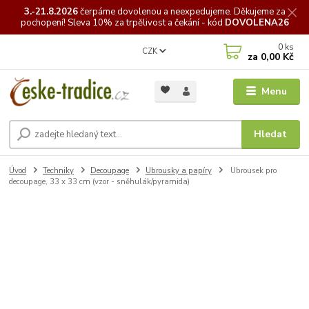
3.-21.8.2026
čerpáme
dovolenou a neexpedujeme. Děkujeme za
pochopení! Sleva 10% za trpělivost a čekání - kód
DOVOLENA26
0
ks
CZK
za
0,00 Kč
Menu
Hledat
Úvod
Techniky
Decoupage
Ubrousky a papíry
Ubrousek pro
decoupage, 33 x 33 cm (vzor - sněhulák/pyramida)