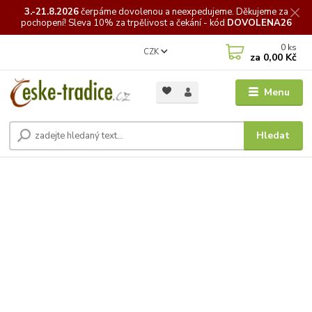
3.-21.8.2026
čerpáme
dovolenou a neexpedujeme. Děkujeme za
pochopení! Sleva 10% za trpělivost a čekání - kód
DOVOLENA26
0
ks
CZK
za
0,00 Kč
Menu
Hledat