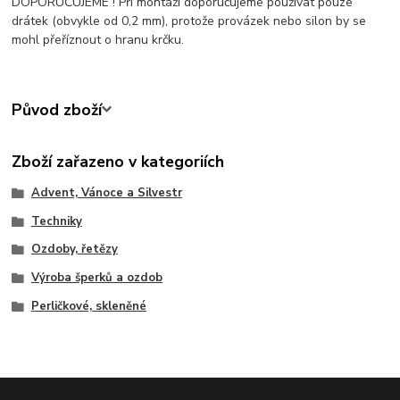
DOPORUČUJEME ! Při montáži doporučujeme používat pouze
drátek (obvykle od 0,2 mm), protože provázek nebo silon by se
mohl přeříznout o hranu krčku.
Původ zboží
Zboží zařazeno v kategoriích
Advent, Vánoce a Silvestr
Techniky
Ozdoby, řetězy
Výroba šperků a ozdob
Perličkové, skleněné