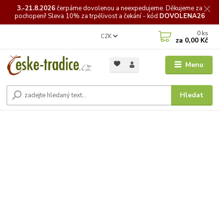
3.-21.8.2026
čerpáme
dovolenou a neexpedujeme. Děkujeme za
pochopení! Sleva 10% za trpělivost a čekání - kód
DOVOLENA26
0
ks
CZK
za
0,00 Kč
Menu
Hledat