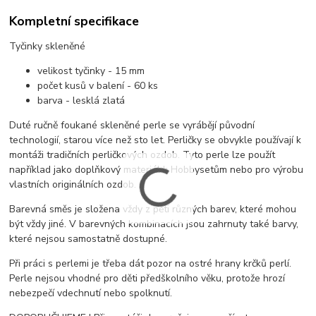
Kompletní specifikace
Tyčinky skleněné
velikost tyčinky - 15 mm
počet kusů v balení - 60 ks
barva - lesklá zlatá
Duté ručně foukané skleněné perle se vyrábějí původní
technologií, starou více než sto let. Perličky se obvykle používají k
montáži tradičních perličkových ozdob. Tyto perle lze použít
například jako doplňkový materiál k Hobbysetům nebo pro výrobu
vlastních originálních ozdob.
Barevná směs je složena vždy z pěti různých barev, které mohou
být vždy jiné. V barevných kombinacích jsou zahrnuty také barvy,
které nejsou samostatně dostupné.
Při práci s perlemi je třeba dát pozor na ostré hrany krčků perlí.
Perle nejsou vhodné pro děti předškolního věku, protože hrozí
nebezpečí vdechnutí nebo spolknutí.