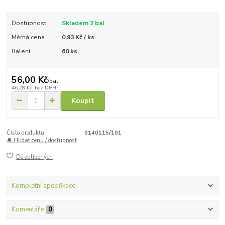
Dostupnost
Skladem 2 bal
Měrná cena
0,93 Kč / ks
Balení
60 ks
56,00 Kč
/
bal
46,28 Kč
bez DPH
Koupit
Číslo produktu:
0140115/101
🔔 Hlídat cenu / dostupnost
Do oblíbených
Kompletní specifikace
Komentáře
0