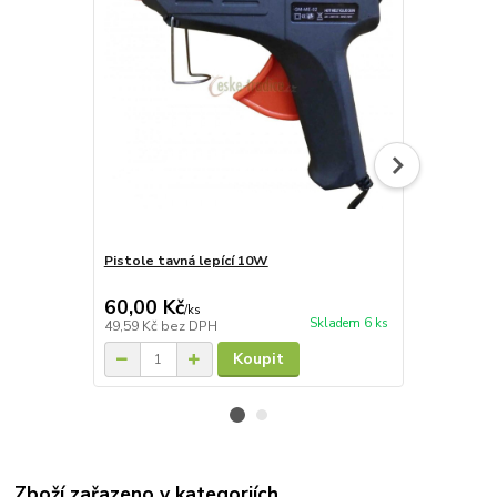
Pistole tavná lepící 10W
Tyčinky GLI
10W,12ks (
60,00 Kč
23,50 Kč
/
ks
Skladem 6 ks
49,59 Kč
bez DPH
19,42 Kč
bez
Koupit
Zboží zařazeno v kategoriích