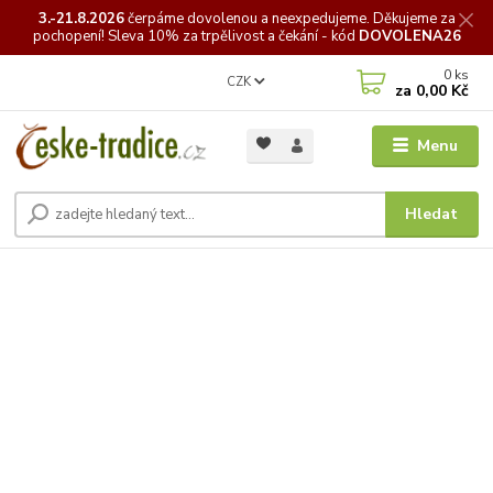
3.-21.8.2026
čerpáme
dovolenou a neexpedujeme. Děkujeme za
pochopení! Sleva 10% za trpělivost a čekání - kód
DOVOLENA26
0
ks
CZK
za
0,00 Kč
Menu
Hledat