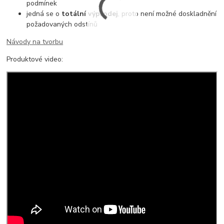
podmínek
jedná se o
totální výprodej
, proto není možné doskladnění
požadovaných odstínů
Návody na tvorbu
Produktové video: