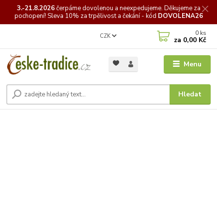
3.-21.8.2026
čerpáme
dovolenou a neexpedujeme. Děkujeme za
pochopení! Sleva 10% za trpělivost a čekání - kód
DOVOLENA26
0
ks
CZK
za
0,00 Kč
Menu
Hledat