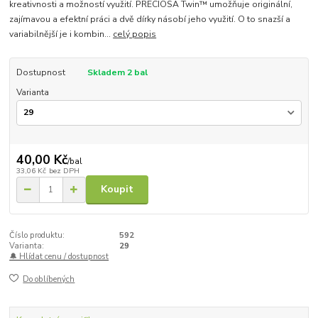
kreativnosti a možností využití. PRECIOSA Twin™ umožňuje originální,
zajímavou a efektní práci a dvě dírky násobí jeho využití. O to snazší a
variabilnější je i kombin...
celý popis
Dostupnost
Skladem 2 bal
Varianta
40,00 Kč
/
bal
33,06 Kč
bez DPH
Koupit
Číslo produktu:
592
Varianta:
29
🔔 Hlídat cenu / dostupnost
Do oblíbených