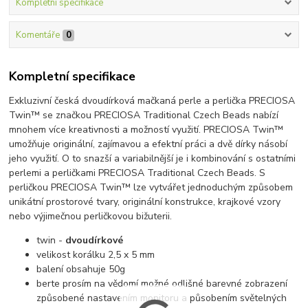
Kompletní specifikace
Komentáře
0
Kompletní specifikace
Exkluzivní česká dvoudírková mačkaná perle a perlička PRECIOSA
Twin™ se značkou PRECIOSA Traditional Czech Beads nabízí
mnohem více kreativnosti a možností využití. PRECIOSA Twin™
umožňuje originální, zajímavou a efektní práci a dvě dírky násobí
jeho využití. O to snazší a variabilnější je i kombinování s ostatními
perlemi a perličkami PRECIOSA Traditional Czech Beads. S
perličkou PRECIOSA Twin™ lze vytvářet jednoduchým způsobem
unikátní prostorové tvary, originální konstrukce, krajkové vzory
nebo výjimečnou perličkovou bižuterii.
twin -
dvoudírkové
velikost korálku 2,5 x 5 mm
balení obsahuje 50g
berte prosím na vědomí možné odlišné barevné zobrazení
způsobené nastavením monitoru a působením světelných