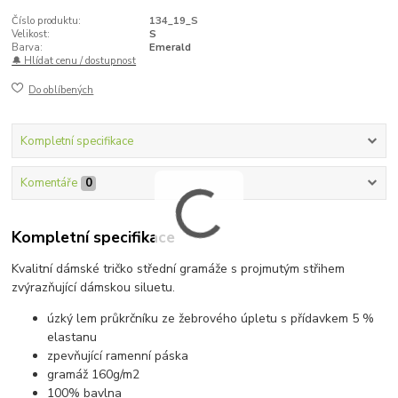
Číslo produktu:
134_19_S
Velikost:
S
Barva:
Emerald
🔔 Hlídat cenu / dostupnost
Do oblíbených
Kompletní specifikace
Komentáře
0
Kompletní specifikace
Kvalitní dámské tričko střední gramáže s projmutým střihem
zvýrazňující dámskou siluetu.
úzký lem průkrčníku ze žebrového úpletu s přídavkem 5 %
elastanu
zpevňující ramenní páska
gramáž 160g/m2
100% bavlna