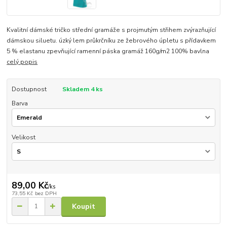
Kvalitní dámské tričko střední gramáže s projmutým střihem zvýrazňující
dámskou siluetu. úzký lem průkrčníku ze žebrového úpletu s přídavkem
5 % elastanu zpevňující ramenní páska gramáž 160g/m2 100% bavlna
celý popis
Dostupnost
Skladem 4 ks
Barva
Velikost
89,00 Kč
/
ks
73,55 Kč
bez DPH
Koupit