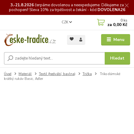
3.-21.8.2026
čerpáme
dovolenou a neexpedujeme. Děkujeme za
pochopení! Sleva 10% za trpělivost a čekání - kód
DOVOLENA26
0
ks
CZK
za
0,00 Kč
Menu
Hledat
Úvod
Materiál
Textil (hedvábí, bavlna)
Trička
Triko dámské
krátký rukáv Basic, Adler