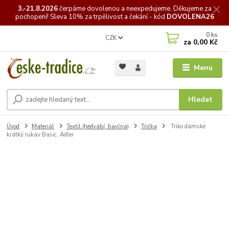
3.-21.8.2026
čerpáme
dovolenou a neexpedujeme. Děkujeme za
pochopení! Sleva 10% za trpělivost a čekání - kód
DOVOLENA26
0
ks
CZK
za
0,00 Kč
Menu
Hledat
Úvod
Materiál
Textil (hedvábí, bavlna)
Trička
Triko dámské
krátký rukáv Basic, Adler