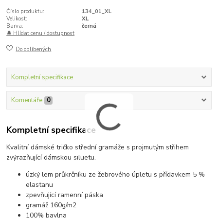
Číslo produktu:
134_01_XL
Velikost:
XL
Barva:
černá
🔔 Hlídat cenu / dostupnost
Do oblíbených
Kompletní specifikace
Komentáře
0
Kompletní specifikace
Kvalitní dámské tričko střední gramáže s projmutým střihem
zvýrazňující dámskou siluetu.
úzký lem průkrčníku ze žebrového úpletu s přídavkem 5 %
elastanu
zpevňující ramenní páska
gramáž 160g/m2
100% bavlna