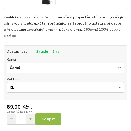
Kvalitní dámské tričko střední gramáže s projmutým střihem zvýrazňující
dámskou siluetu. úzký lem průkrčníku ze žebrového úpletu s přídavkem
5 % elastanu zpevňující ramenní páska gramáž 160g/m2 100% bavlna
celý popis
Dostupnost
Skladem 2 ks
Barva
Velikost
89,00 Kč
/
ks
73,55 Kč
bez DPH
Koupit