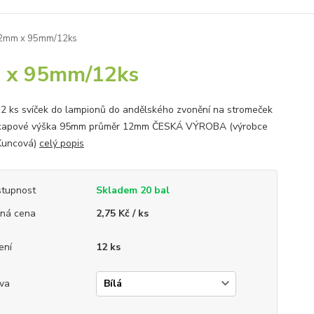
.12mm x 95mm/12ks
m x 95mm/12ks
2 ks svíček do lampionů do andělského zvonění na stromeček
kapové výška 95mm průměr 12mm ČESKÁ VÝROBA (výrobce
Kuncová)
celý popis
tupnost
Skladem 20 bal
ná cena
2,75 Kč / ks
ení
12 ks
va