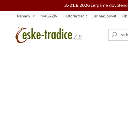
3.-21.8.2026
čerpáme
dovolenou
Nápady
MAGAZÍN
Historie tradic
Jak nakupovat
Ob