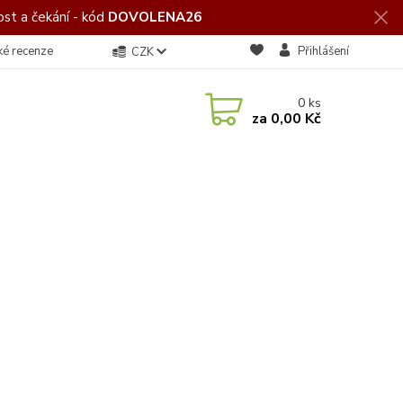
st a čekání - kód
DOVOLENA26
ké recenze
Přihlášení
CZK
0
ks
za
0,00 Kč