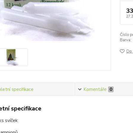
33
27,
Číslo p
Barva:
Do 
etní specifikace
Komentáře
0
tní specifikace
ks svíček
lampionů