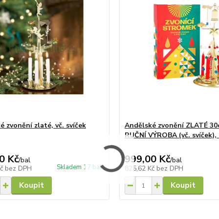
 zvonění zlaté, vč. svíček
Andělské zvonění ZLATÉ 3
RUČNÍ VÝROBA (vč. svíček),
0 Kč
999,00 Kč
/
bal
/
bal
Skladem 17 bal
Kč
bez DPH
825,62 Kč
bez DPH
Koupit
Koupit