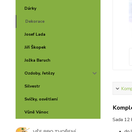
Dárky
Dekorace
Josef Lada
Jiří Škopek
Jožka Baruch
Ozdoby, řetězy
Silvestr
Kompl
Svíčky, osvětlení
Komple
Vůně Vánoc
Sada 12 
do 
VŠE PRO TVOŘENÍ