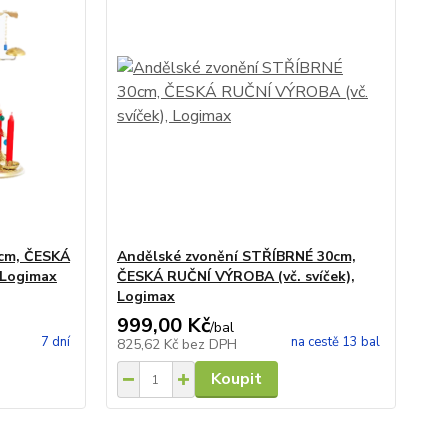
0cm, ČESKÁ
Andělské zvonění STŘÍBRNÉ 30cm,
 Logimax
ČESKÁ RUČNÍ VÝROBA (vč. svíček),
Logimax
999,00 Kč
/
bal
7 dní
na cestě 13 bal
825,62 Kč
bez DPH
Koupit