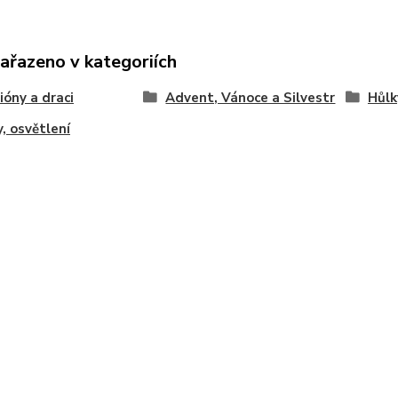
zařazeno v kategoriích
óny a draci
Advent, Vánoce a Silvestr
Hůlk
y, osvětlení