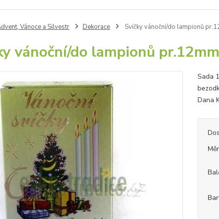
dvent, Vánoce a Silvestr
Dekorace
Svíčky vánoční/do lampionů pr
ky vánoční/do lampionů pr.12m
Sada 1
bezod
Dana 
Dos
Měr
Bal
Bar