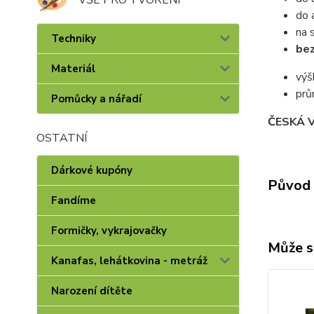
do 
na 
Techniky
be
Materiál
vý
pr
Pomůcky a nářadí
ČESKÁ 
OSTATNÍ
Dárkové kupóny
Původ 
Fandíme
Formičky, vykrajovačky
Může s
Kanafas, lehátkovina - metráž
Narození dítěte