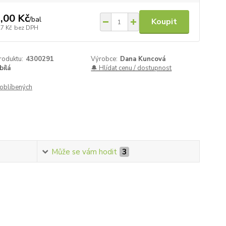
,00 Kč
/
bal
Koupit
27 Kč
bez DPH
roduktu:
4300291
Výrobce:
Dana Kuncová
bílá
🔔 Hlídat cenu / dostupnost
oblíbených
Může se vám hodit
3