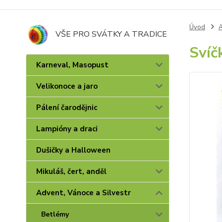
Úvod
A
VŠE PRO SVÁTKY A TRADICE
Svíč
Karneval, Masopust
Velikonoce a jaro
Pálení čarodějnic
Lampióny a draci
Dušičky a Halloween
Mikuláš, čert, anděl
Advent, Vánoce a Silvestr
Betlémy