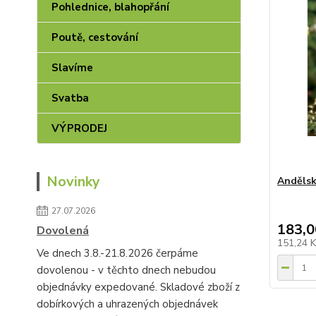
Pohlednice, blahopřání
Poutě, cestování
Slavíme
Svatba
VÝPRODEJ
Novinky
Andělské
27.07.2026
183,0
Dovolená
151,24 
Ve dnech 3.8.-21.8.2026 čerpáme
dovolenou - v těchto dnech nebudou
objednávky expedované. Skladové zboží z
dobírkových a uhrazených objednávek