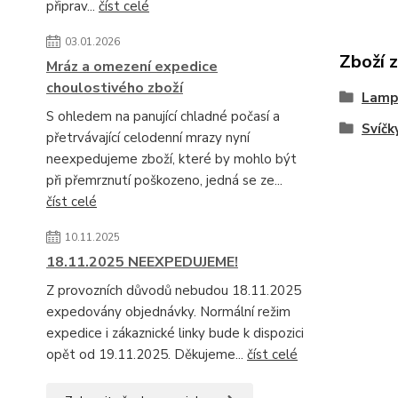
připrav...
číst celé
03.01.2026
Zboží 
Mráz a omezení expedice
choulostivého zboží
Lampi
S ohledem na panující chladné počasí a
Svíčk
přetrvávající celodenní mrazy nyní
neexpedujeme zboží, které by mohlo být
při přemrznutí poškozeno, jedná se ze...
číst celé
10.11.2025
18.11.2025 NEEXPEDUJEME!
Z provozních důvodů nebudou 18.11.2025
expedovány objednávky. Normální režim
expedice i zákaznické linky bude k dispozici
opět od 19.11.2025. Děkujeme...
číst celé