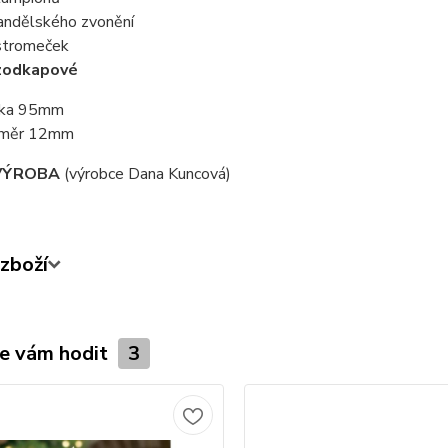
andělského zvonění
stromeček
zodkapové
ška 95mm
ůměr 12mm
VÝROBA
(výrobce Dana Kuncová)
zboží
e vám hodit
3