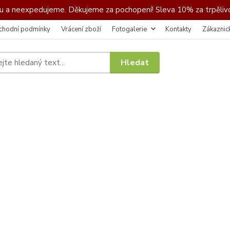
 a neexpedujeme. Děkujeme za pochopení! Sleva 10% za trpělivo
chodní podmínky
Vrácení zboží
Fotogalerie
Kontakty
Zákaznic
Hledat