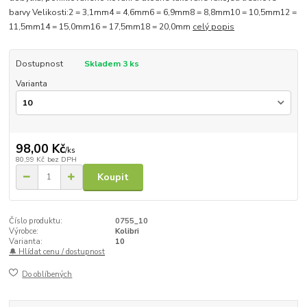
barvy Velikosti:2 = 3,1mm4 = 4,6mm6 = 6,9mm8 = 8,8mm10 = 10,5mm12 =
11,5mm14 = 15,0mm16 = 17,5mm18 = 20,0mm
celý popis
Dostupnost
Skladem 3 ks
Varianta
98,00 Kč
/
ks
80,99 Kč
bez DPH
Koupit
Číslo produktu:
0755_10
Výrobce:
Kolibri
Varianta:
10
🔔 Hlídat cenu / dostupnost
Do oblíbených