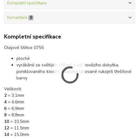
Kompletní specifikace
Komentáře
0
Kompletní specifikace
Olejové štětce 0755
ploché
vyráběné ze světlých chlupů z uší hovězího dobytka,
poniklovaného kování a dlouhé lakované rukojeti třešňové
barvy
Velikosti:
2
= 3,1mm
4
= 4,6mm
6
= 6,9mm
8
= 8,8mm
10
= 10,5mm
12
= 11,5mm
14
= 15,0mm