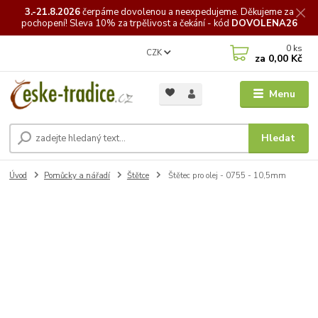
3.-21.8.2026
čerpáme
dovolenou a neexpedujeme. Děkujeme za
pochopení! Sleva 10% za trpělivost a čekání - kód
DOVOLENA26
0
ks
CZK
za
0,00 Kč
Menu
Hledat
Úvod
Pomůcky a nářadí
Štětce
Štětec pro olej - 0755 - 10,5mm