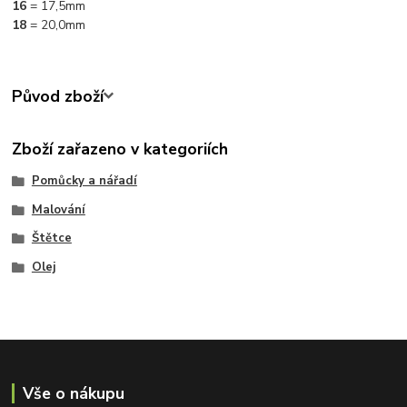
16
= 17,5mm
18
= 20,0mm
Původ zboží
Zboží zařazeno v kategoriích
Pomůcky a nářadí
Malování
Štětce
Olej
Vše o nákupu