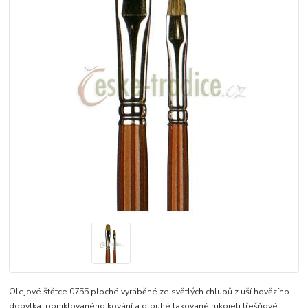
Olejové štětce 0755 ploché vyráběné ze světlých chlupů z uší hovězího
dobytka, poniklovaného kování a dlouhé lakované rukojeti třešňové