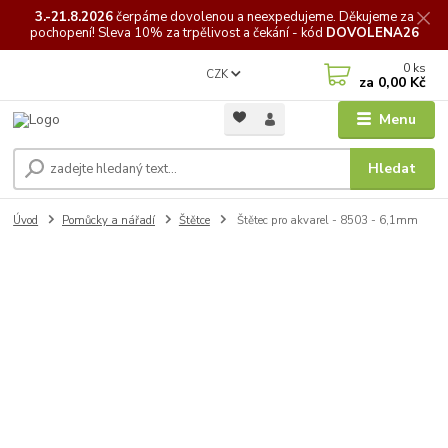
3.-21.8.2026
čerpáme
dovolenou a neexpedujeme. Děkujeme za
pochopení! Sleva 10% za trpělivost a čekání - kód
DOVOLENA26
0
ks
CZK
za
0,00 Kč
Menu
Hledat
Úvod
Pomůcky a nářadí
Štětce
Štětec pro akvarel - 8503 - 6,1mm