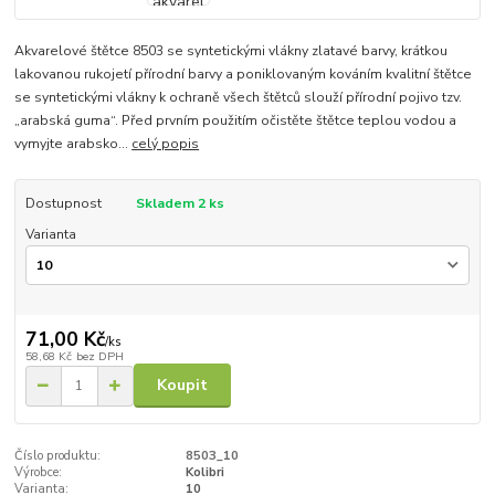
Akvarelové štětce 8503 se syntetickými vlákny zlatavé barvy, krátkou
lakovanou rukojetí přírodní barvy a poniklovaným kováním kvalitní štětce
se syntetickými vlákny k ochraně všech štětců slouží přírodní pojivo tzv.
„arabská guma“. Před prvním použitím očistěte štětce teplou vodou a
vymyjte arabsko...
celý popis
Dostupnost
Skladem 2 ks
Varianta
71,00 Kč
/
ks
58,68 Kč
bez DPH
Koupit
Číslo produktu:
8503_10
Výrobce:
Kolibri
Varianta:
10