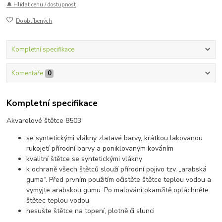
🔔 Hlídat cenu / dostupnost
Do oblíbených
Kompletní specifikace
Komentáře
0
Kompletní specifikace
Akvarelové štětce 8503
se syntetickými vlákny zlatavé barvy, krátkou lakovanou
rukojetí přírodní barvy a poniklovaným kováním
kvalitní štětce se syntetickými vlákny
k ochraně všech štětců slouží přírodní pojivo tzv. „arabská
guma“. Před prvním použitím očistěte štětce teplou vodou a
vymyjte arabskou gumu. Po malování okamžitě opláchněte
štětec teplou vodou
nesušte štětce na topení, plotně či slunci