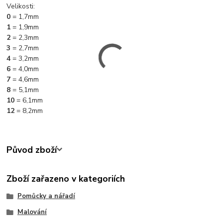
Velikosti:
0
= 1,7mm
1
= 1,9mm
2
= 2,3mm
3
= 2,7mm
4
= 3,2mm
6
= 4,0mm
7
= 4,6mm
8
= 5,1mm
10
= 6,1mm
12
= 8,2mm
Původ zboží
Zboží zařazeno v kategoriích
Pomůcky a nářadí
Malování