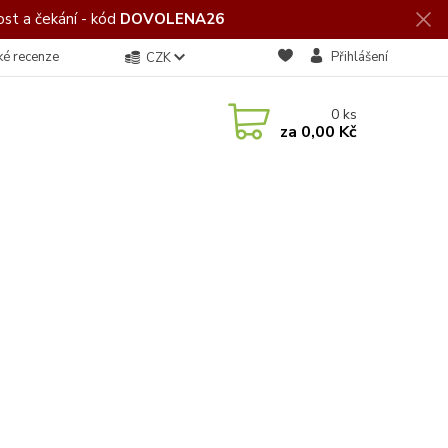
st a čekání - kód
DOVOLENA26
ké recenze
Přihlášení
CZK
0
ks
za
0,00 Kč