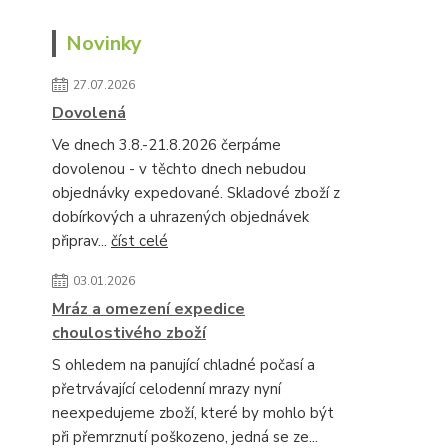
Novinky
27.07.2026
Dovolená
Ve dnech 3.8.-21.8.2026 čerpáme
dovolenou - v těchto dnech nebudou
objednávky expedované. Skladové zboží z
dobírkových a uhrazených objednávek
připrav...
číst celé
03.01.2026
Mráz a omezení expedice
choulostivého zboží
S ohledem na panující chladné počasí a
přetrvávající celodenní mrazy nyní
neexpedujeme zboží, které by mohlo být
při přemrznutí poškozeno, jedná se ze...