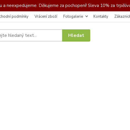
 a neexpedujeme. Děkujeme za pochopení! Sleva 10% za trpělivo
chodní podmínky
Vrácení zboží
Fotogalerie
Kontakty
Zákaznic
Hledat