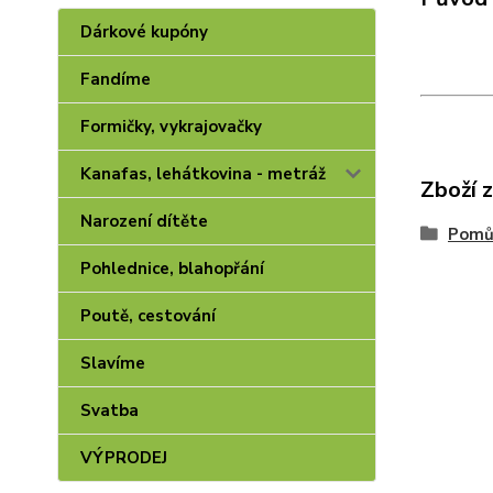
Dárkové kupóny
Fandíme
Formičky, vykrajovačky
Kanafas, lehátkovina - metráž
Zboží 
Narození dítěte
Pomůc
Pohlednice, blahopřání
Poutě, cestování
Slavíme
Svatba
VÝPRODEJ