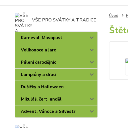
Úvod
P
VŠE PRO SVÁTKY A TRADICE
Štět
Karneval, Masopust
Velikonoce a jaro
Pálení čarodějnic
Lampióny a draci
Dušičky a Halloween
Mikuláš, čert, anděl
Advent, Vánoce a Silvestr