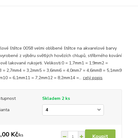
lové štětce 0058 velmi oblíbené štětce na akvarelové barvy
 vyrobené z výběru světlých hovězích chlupů, stříbrného kování
ňově lakované rukojeti. Velikosti:0 = 1,7mm1 = 1,9mm2 =
 = 2,7mm4 = 3,2mm5 = 3,6mm6 = 4,0mm7 = 4,6mm8 = 5,1mm9
m10 = 6,1mm11 = 7,2mm12 = 8,2mm14 =...
celý popis
tupnost
Skladem 2 ks
ianta
,00 Kč
/
ks
Koupit