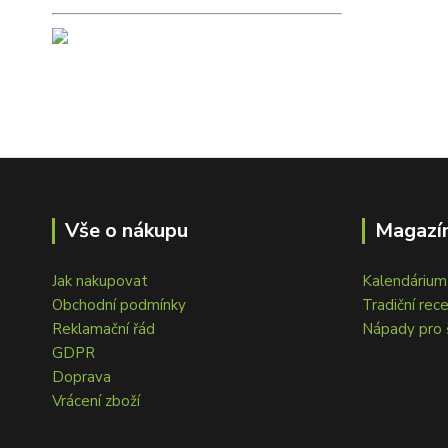
Vše o nákupu
Magazín
Jak nakupovat
Kalendárium 
Obchodní podmínky
Tradiční rec
Reklamační řád
Nápady pro 
GDPR
Doprava
Vrácení zboží