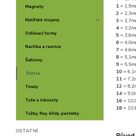
1
= 1,9
Magnety
2
= 2,3
Malířské stojany
3
= 2,7
4
= 3,2
Odlévací formy
5
= 3,6
6
= 4,0
Razítka a raznice
7
= 4,6
8
= 5,1
Šablony
9
= 5,5
10
= 6,
Štětce
11
= 7,
12
= 8,
Tmely
14
= 9,
Tuše a inkousty
16
= 10
18
= 10
Tužky, fixy, křídy, pastelky
OSTATNÍ
Původ 