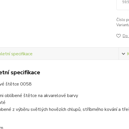
59,
Číslo p
Variant
Do 
etní specifikace
tní specifikace
vé štětce 0058
mi oblíbené štětce na akvarelové barvy
até
obené z výběru světlých hovězích chlupů, stříbrného kování a tře
mm