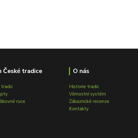
 České tradice
O nás
tradic
Historie tradic
epty
Věrnostní systém
šikovné ruce
Zákaznické recenze
Kontakty