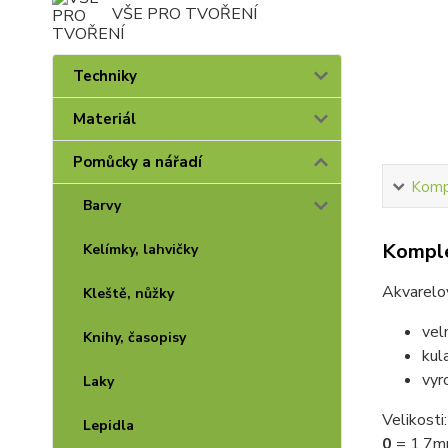
VŠE PRO TVOŘENÍ
Techniky
Materiál
Pomůcky a nářadí
Kompl
Barvy
Komple
Kelímky, lahvičky
Akvarelo
Kleště, nůžky
vel
Knihy, časopisy
kul
vyr
Laky
Velikosti:
Lepidla
0
= 1,7