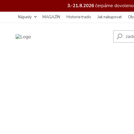
3.-21.8.2026
čerpáme
dovolenou
Nápady
MAGAZÍN
Historie tradic
Jak nakupovat
Ob