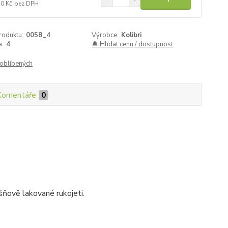
50 Kč
bez DPH
roduktu:
0058_4
Výrobce:
Kolibri
a:
4
🔔 Hlídat cenu / dostupnost
oblíbených
Komentáře
0
šňově lakované rukojeti.