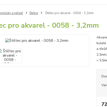
omůcky a nářadí
Štětce
Štětec pro akvarel - 0058 - 3,2mm
ec pro akvarel - 0058 - 3,2mm
Akvare
kulaté
a třeš
2,3mm3
= 5,5m
Dos
Var
72