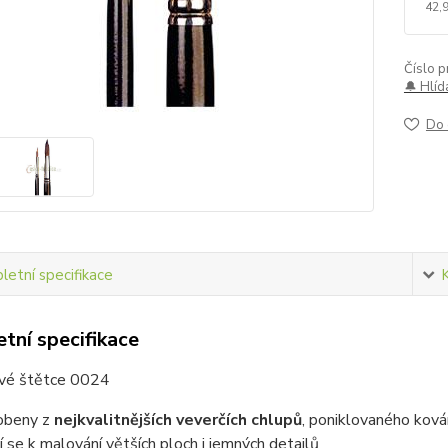
42,
Číslo p
🔔 Hlíd
Do 
etní specifikace
tní specifikace
vé štětce 0024
obeny z
nejkvalitnějších veverčích chlupů
, poniklovaného kován
í se k malování větších ploch i jemných detailů