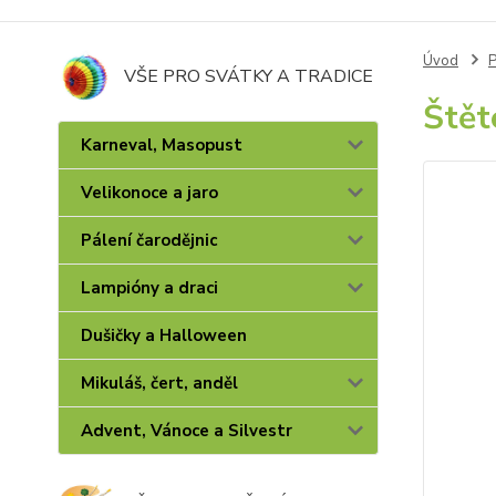
Úvod
P
VŠE PRO SVÁTKY A TRADICE
Štět
Karneval, Masopust
Velikonoce a jaro
Pálení čarodějnic
Lampióny a draci
Dušičky a Halloween
Mikuláš, čert, anděl
Advent, Vánoce a Silvestr