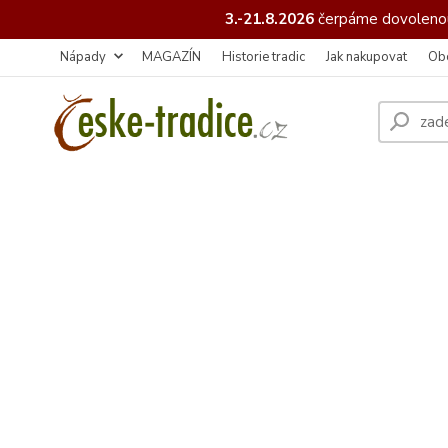
3.-21.8.2026
čerpáme
dovolenou
Nápady
MAGAZÍN
Historie tradic
Jak nakupovat
Ob