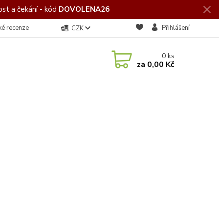
st a čekání - kód
DOVOLENA26
ké recenze
Přihlášení
CZK
0
ks
za
0,00 Kč