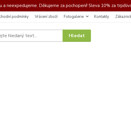
 a neexpedujeme. Děkujeme za pochopení! Sleva 10% za trpělivo
chodní podmínky
Vrácení zboží
Fotogalerie
Kontakty
Zákaznic
Hledat