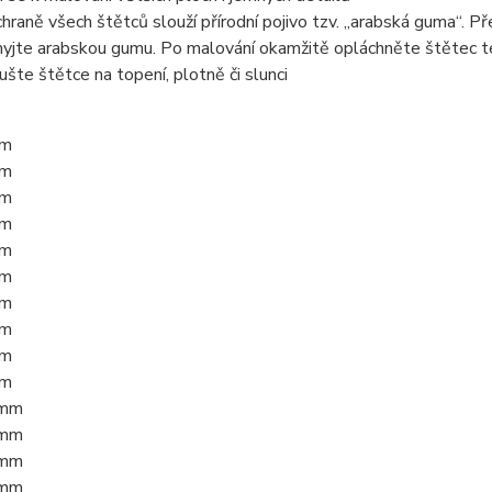
chraně všech štětců slouží přírodní pojivo tzv. „arabská guma“. 
yjte arabskou gumu. Po malování okamžitě opláchněte štětec 
ušte štětce na topení, plotně či slunci
mm
mm
mm
mm
mm
mm
mm
mm
mm
mm
1mm
2mm
2mm
0mm