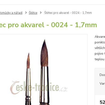
omůcky a nářadí
Štětce
Štětec pro akvarel - 0024 - 1,7mm
ec pro akvarel - 0024 - 1,7mm
Akvare
ponikl
větších
pojivo 
teplou
Dos
Var
52