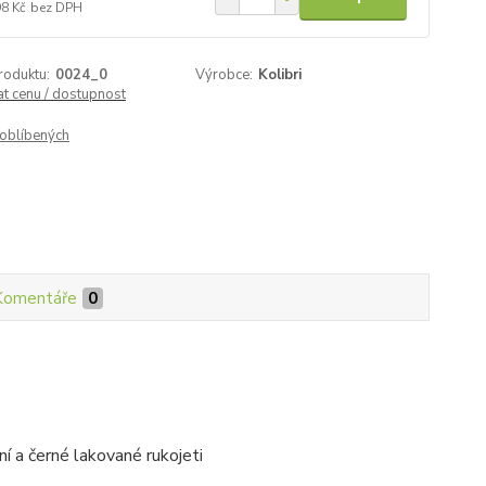
98 Kč
bez DPH
roduktu:
0024_0
Výrobce:
Kolibri
at cenu / dostupnost
oblíbených
Komentáře
0
í a černé lakované rukojeti