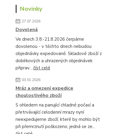
Novinky
27.07.2026
Dovolená
Ve dnech 3.8.-21.8.2026 čerpáme
dovolenou - v těchto dnech nebudou
objednávky expedované. Skladové zboží z
dobírkových a uhrazených objednávek
připrav...
číst celé
03.01.2026
Mráz a omezení expedice
choulostivého zboží
S ohledem na panující chladné počasí a
přetrvávající celodenní mrazy nyní
neexpedujeme zboží, které by mohlo být
při přemrznutí poškozeno, jedná se ze...
číst celé