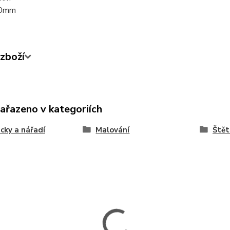
,0mm
zboží
zařazeno v kategoriích
ky a nářadí
Malování
Štět