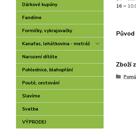
Dárkové kupóny
16
= 10
Fandíme
Formičky, vykrajovačky
Původ 
Kanafas, lehátkovina - metráž
Narození dítěte
Zboží 
Pohlednice, blahopřání
Pomůc
Poutě, cestování
Slavíme
Svatba
VÝPRODEJ