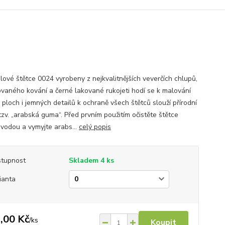
lové štětce 0024 vyrobeny z nejkvalitnějších veverčích chlupů,
ovaného kování a černé lakované rukojeti hodí se k malování
 ploch i jemných detailů k ochraně všech štětců slouží přírodní
tzv. „arabská guma“. Před prvním použitím očistěte štětce
 vodou a vymyjte arabs...
celý popis
tupnost
Skladem 4 ks
ianta
,00 Kč
/
ks
Koupit