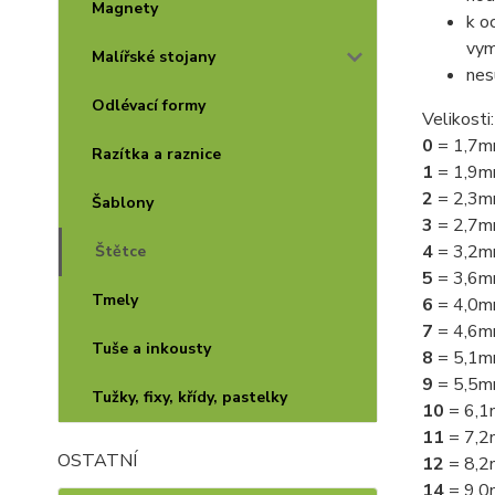
Magnety
k o
vym
Malířské stojany
nes
Odlévací formy
Velikosti:
0
= 1,7
Razítka a raznice
1
= 1,9
2
= 2,3
Šablony
3
= 2,7
4
= 3,2
Štětce
5
= 3,6
Tmely
6
= 4,0
7
= 4,6
Tuše a inkousty
8
= 5,1
9
= 5,5
Tužky, fixy, křídy, pastelky
10
= 6,
11
= 7,
OSTATNÍ
12
= 8,
14
= 9,