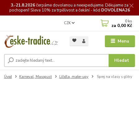
3.-21.8.2026
čerpáme
dovolenou a neexpedujeme. Děkujeme za
pochopení! Sleva 10% za trpělivost a čekání - kód
DOVOLENA26
0
ks
CZK
za
0,00 Kč
Menu
Hledat
Úvod
Karneval, Masopust
Líčidla, make-upy
Sprej na vlasy s glitry