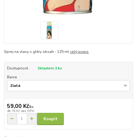
Sprej na vlasy s glitry obsah - 125 ml
celý popis
Dostupnost
Skladem 3 ks
Barva
59,00 Kč
/
ks
48,76 Kč
bez DPH
Koupit