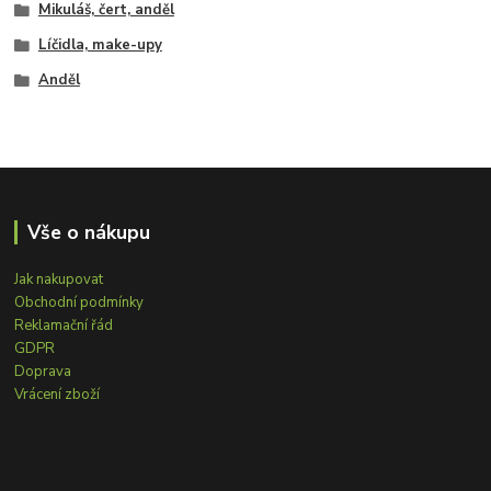
Mikuláš, čert, anděl
Líčidla, make-upy
Anděl
Vše o nákupu
Jak nakupovat
Obchodní podmínky
Reklamační řád
GDPR
Doprava
Vrácení zboží