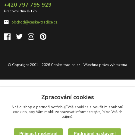
+420 797 795 929
Pracovní dny 8-17h
obchod@ceske-tradice.cz
© Copyright 2001 - 2026 Ceske-tradice.cz - Všechna práva vyhrazena
Zpracování cookies
Náš e-shop a partneři potřebují Váš
souhlas
s použitím souborů
cookies, aby Vám mohli zobrazovat informace týkající se Vašich
zájmů.
Přijmout nezbytné
Podrobné nastavení