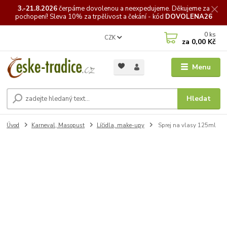
3.-21.8.2026
čerpáme
dovolenou a neexpedujeme. Děkujeme za
pochopení! Sleva 10% za trpělivost a čekání - kód
DOVOLENA26
0
ks
CZK
za
0,00 Kč
Menu
Hledat
Úvod
Karneval, Masopust
Líčidla, make-upy
Sprej na vlasy 125ml