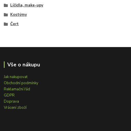
Líčidla, make-upy
Kostýmy
Čert
Vše o nákupu
Jak nakupovat
Obchodní podmínky
Reklamační řád
GDPR
Doprava
Vrácení zboží