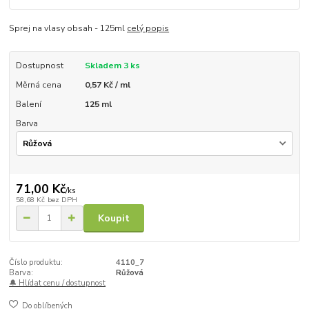
Sprej na vlasy obsah - 125ml
celý popis
Dostupnost
Skladem 3 ks
Měrná cena
0,57 Kč / ml
Balení
125 ml
Barva
71,00 Kč
/
ks
58,68 Kč
bez DPH
Koupit
Číslo produktu:
4110_7
Barva:
Růžová
🔔 Hlídat cenu / dostupnost
Do oblíbených