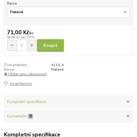
Barva
71,00 Kč
/
ks
58,68 Kč
bez DPH
Koupit
Číslo produktu:
4110_4
Barva:
Fialová
🔔 Hlídat cenu / dostupnost
Do oblíbených
Kompletní specifikace
Komentáře
0
Kompletní specifikace