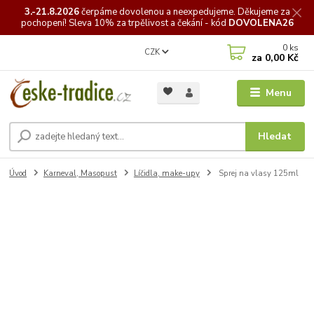
3.-21.8.2026
čerpáme
dovolenou a neexpedujeme. Děkujeme za
pochopení! Sleva 10% za trpělivost a čekání - kód
DOVOLENA26
0
ks
CZK
za
0,00 Kč
Menu
Hledat
Úvod
Karneval, Masopust
Líčidla, make-upy
Sprej na vlasy 125ml