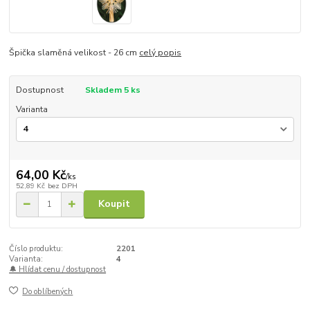
Špička slaměná velikost - 26 cm
celý popis
Dostupnost
Skladem 5 ks
Varianta
64,00 Kč
/
ks
52,89 Kč
bez DPH
Koupit
Číslo produktu:
2201
Varianta:
4
🔔 Hlídat cenu / dostupnost
Do oblíbených