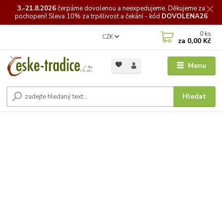
3.-21.8.2026
čerpáme
dovolenou a neexpedujeme. Děkujeme za
pochopení! Sleva 10% za trpělivost a čekání - kód
DOVOLENA26
0
ks
CZK
za
0,00 Kč
Menu
Hledat