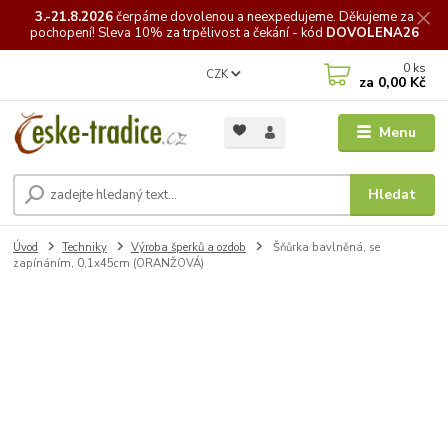
3.-21.8.2026
čerpáme
dovolenou a neexpedujeme. Děkujeme za
pochopení! Sleva 10% za trpělivost a čekání - kód
DOVOLENA26
0
ks
CZK
za
0,00 Kč
Menu
Hledat
Úvod
Techniky
Výroba šperků a ozdob
Šňůrka bavlněná, se
zapínáním, 0,1x45cm (ORANŽOVÁ)