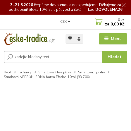
3.-21.8.2026
čerpáme
dovolenou a neexpedujeme. Děkujeme za
pochopení! Sleva 10% za trpělivost a čekání - kód
DOVOLENA26
0
ks
CZK
za
0,00 Kč
Menu
Hledat
Úvod
Techniky
Smaltování bez pícky
Smaltovací pudry
Smaltová NEPRŮHLEDNÁ barva Efcolor, 10ml (93 700)