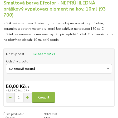
Smaltová barva Efcolor - NEPRŮHLEDNÁ
práškový vypalovací pigment na kov, 10ml (93
700)
Prášková smaltovací barva pigment vhodný na kov, sklo, porcelán,
keramiku a ostatní materiály, které lze zahřívat na teplotu 180 st. C.
prášek se nanese na materiál, vypálí při teplotě 150 st. C. v troubě nebo
na plotýnce obsah: 10 ml
celý popis
Dostupnost
Skladem 12 ks
Odstíny Efcolor
50,00 Kč
/
ks
41,32 Kč
bez DPH
Koupit
Číslo produktu:
9370050