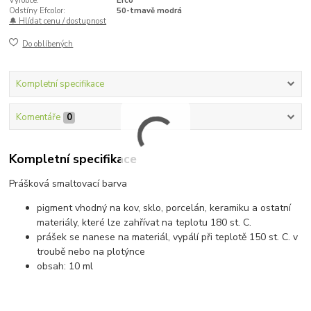
Výrobce:
Efco
Odstíny Efcolor:
50-tmavě modrá
🔔 Hlídat cenu / dostupnost
Do oblíbených
Kompletní specifikace
Komentáře
0
Kompletní specifikace
Prášková smaltovací barva
pigment vhodný na kov, sklo, porcelán, keramiku a ostatní
materiály, které lze zahřívat na teplotu 180 st. C.
prášek se nanese na materiál, vypálí při teplotě 150 st. C. v
troubě nebo na plotýnce
obsah: 10 ml