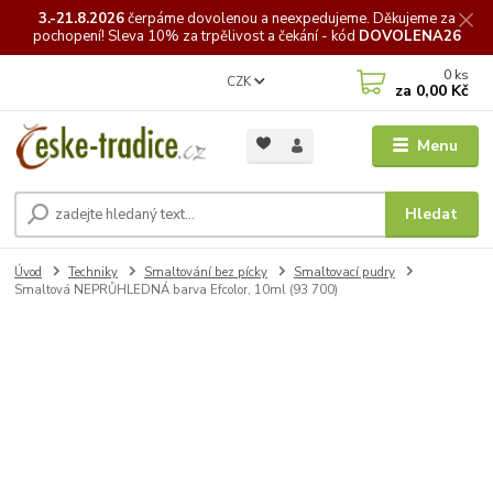
3.-21.8.2026
čerpáme
dovolenou a neexpedujeme. Děkujeme za
pochopení! Sleva 10% za trpělivost a čekání - kód
DOVOLENA26
0
ks
CZK
za
0,00 Kč
Menu
Hledat
Úvod
Techniky
Smaltování bez pícky
Smaltovací pudry
Smaltová NEPRŮHLEDNÁ barva Efcolor, 10ml (93 700)