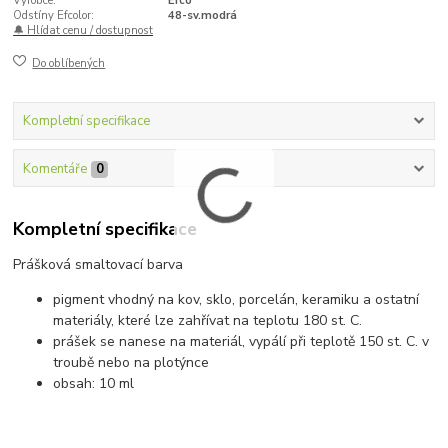
Výrobce:
Efco
Odstíny Efcolor:
48-sv.modrá
🔔 Hlídat cenu / dostupnost
Do oblíbených
Kompletní specifikace
Komentáře
0
Kompletní specifikace
Prášková smaltovací barva
pigment vhodný na kov, sklo, porcelán, keramiku a ostatní
materiály, které lze zahřívat na teplotu 180 st. C.
prášek se nanese na materiál, vypálí při teplotě 150 st. C. v
troubě nebo na plotýnce
obsah: 10 ml