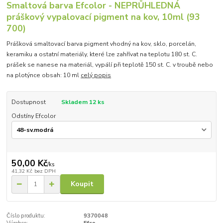
Smaltová barva Efcolor - NEPRŮHLEDNÁ
práškový vypalovací pigment na kov, 10ml (93
700)
Prášková smaltovací barva pigment vhodný na kov, sklo, porcelán,
keramiku a ostatní materiály, které lze zahřívat na teplotu 180 st. C.
prášek se nanese na materiál, vypálí při teplotě 150 st. C. v troubě nebo
na plotýnce obsah: 10 ml
celý popis
Dostupnost
Skladem 12 ks
Odstíny Efcolor
50,00 Kč
/
ks
41,32 Kč
bez DPH
Koupit
Číslo produktu:
9370048