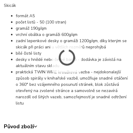
Skicák
formát A5
počet listů - 50 (100 stran)
gramáž 190g/qm
vrchní obálka o gramáži 600g/qm
zadní lepenkové desky o gramáži 1200g/qm, díky kterým se
skicák při práci ani u větších rozměrů neprohýbá
bílé čisté listy
desky v hnědé nebo černé barvě - dodávka je závislá na
aktuálním stavu skladu
praktická TWIN WIRE kroužková vazba - nejdokonalejší
způsob spirály v knihařské vazbě, umožňuje snadné otáčení
o 360° bez vzájemného posunutí stránek, blok zůstává
otevřený na zvolené stránce a samovolně se nezavírá
narozdíl od šitých vazeb, samozřejmostí je snadné odtržení
listu
Původ zboží