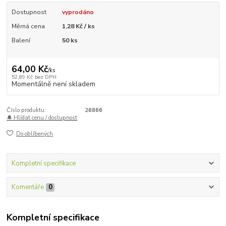
Dostupnost
vyprodáno
Měrná cena
1,28 Kč / ks
Balení
50 ks
64,00 Kč
/
ks
52,89 Kč
bez DPH
Momentálně není skladem
Číslo produktu:
26866
🔔 Hlídat cenu / dostupnost
Do oblíbených
Kompletní specifikace
Komentáře
0
Kompletní specifikace