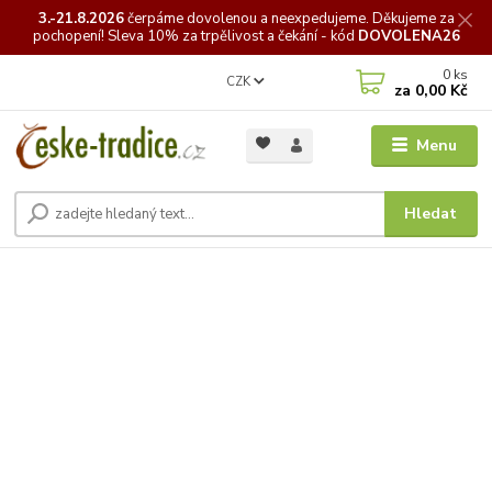
3.-21.8.2026
čerpáme
dovolenou a neexpedujeme. Děkujeme za
pochopení! Sleva 10% za trpělivost a čekání - kód
DOVOLENA26
0
ks
CZK
za
0,00 Kč
Menu
Hledat