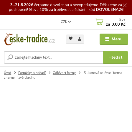
3.-21.8.2026
čerpáme
dovolenou a neexpedujeme. Děkujeme za
pochopení! Sleva 10% za trpělivost a čekání - kód
DOVOLENA26
0
ks
CZK
za
0,00 Kč
Menu
Hledat
Úvod
Pomůcky a nářadí
Odlévací formy
Silikonová odlévací forma -
znamení zvěrokruhu