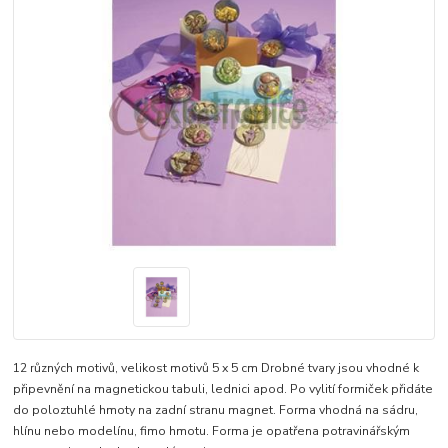
12 různých motivů, velikost motivů 5 x 5 cm Drobné tvary jsou vhodné k
připevnění na magnetickou tabuli, lednici apod. Po vylití formiček přidáte
do poloztuhlé hmoty na zadní stranu magnet. Forma vhodná na sádru,
hlínu nebo modelínu, fimo hmotu. Forma je opatřena potravinářským