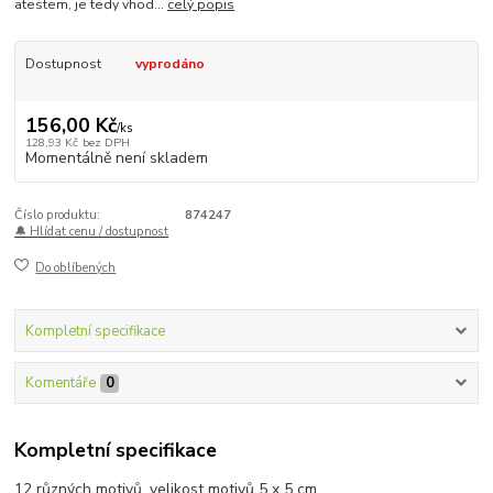
atestem, je tedy vhod...
celý popis
Dostupnost
vyprodáno
156,00 Kč
/
ks
128,93 Kč
bez DPH
Momentálně není skladem
Číslo produktu:
874247
🔔 Hlídat cenu / dostupnost
Do oblíbených
Kompletní specifikace
Komentáře
0
Kompletní specifikace
12 různých motivů, velikost motivů 5 x 5 cm