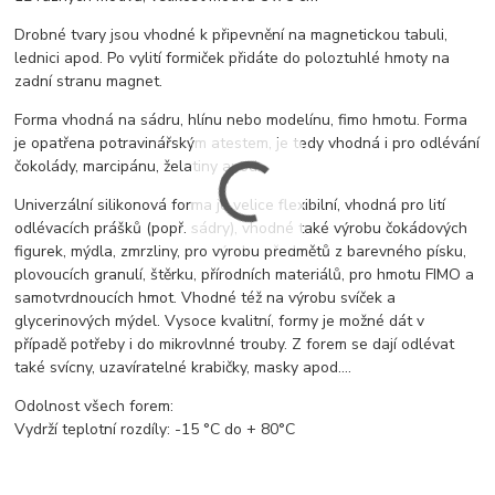
Drobné tvary jsou vhodné k připevnění na magnetickou tabuli,
lednici apod. Po vylití formiček přidáte do poloztuhlé hmoty na
zadní stranu magnet.
Forma vhodná na sádru, hlínu nebo modelínu, fimo hmotu. Forma
je opatřena potravinářským atestem, je tedy vhodná i pro odlévání
čokolády, marcipánu, želatiny apod.
Univerzální silikonová forma je velice flexibilní, vhodná pro lití
odlévacích prášků (popř. sádry), vhodné také výrobu čokádových
figurek, mýdla, zmrzliny, pro výrobu předmětů z barevného písku,
plovoucích granulí, štěrku, přírodních materiálů, pro hmotu FIMO a
samotvrdnoucích hmot. Vhodné též na výrobu svíček a
glycerinových mýdel. Vysoce kvalitní, formy je možné dát v
případě potřeby i do mikrovlnné trouby. Z forem se dají odlévat
také svícny, uzavíratelné krabičky, masky apod....
Odolnost všech forem:
Vydrží teplotní rozdíly: -15 °C do + 80°C