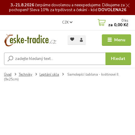
3.-21.8.2026
čerpáme
dovolenou a neexpedujeme. Děkujeme za
pochopení! Sleva 10% za trpělivost a čekání - kód
DOVOLENA26
0
ks
CZK
za
0,00 Kč
Menu
Hledat
Úvod
Techniky
Leptání skla
Samolepící šablona - květinové II.
(9x25cm)