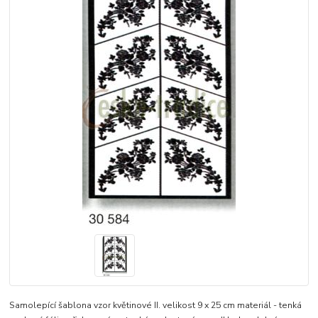
Samolepící šablona vzor květinové II. velikost 9 x 25 cm materiál - tenká