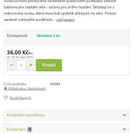
vosková fólie přichycené na tenkém plastovém podkladu odolné
šablony pro leptání skla - určeny pro jedno leptání. Skládají se z
mikrovrstvy vosku, který musí být opatrně přilepen na sklo. Potom
opatrně odstraňte podklado...
celý popis
Dostupnost
Skladem 2 ks
36,00 Kč
/
ks
29,75 Kč
bez DPH
Koupit
Číslo produktu:
30584
🔔 Hlídat cenu / dostupnost
Do oblíbených
Kompletní specifikace
Komentáře
0