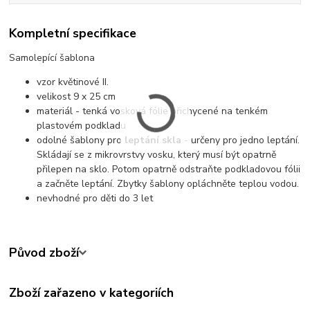
Kompletní specifikace
Samolepící šablona
vzor květinové II.
velikost 9 x 25 cm
materiál - tenká vosková fólie přichycené na tenkém
plastovém podkladu
odolné šablony pro
leptání skla
- určeny pro jedno leptání.
Skládají se z mikrovrstvy vosku, který musí být opatrně
přilepen na sklo. Potom opatrně odstraňte podkladovou fólii
a začněte leptání. Zbytky šablony opláchněte teplou vodou.
nevhodné pro děti do 3 let
Původ zboží
Zboží zařazeno v kategoriích