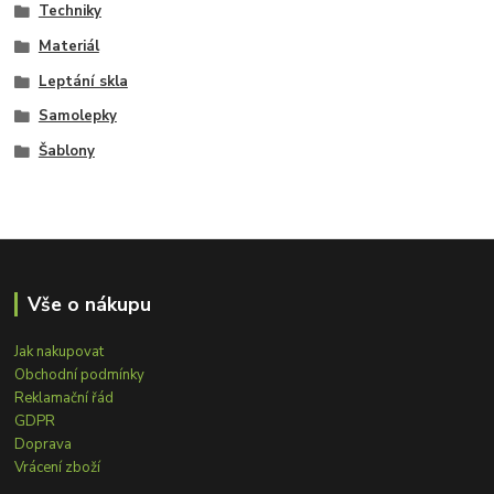
Techniky
Materiál
Leptání skla
Samolepky
Šablony
Vše o nákupu
Jak nakupovat
Obchodní podmínky
Reklamační řád
GDPR
Doprava
Vrácení zboží