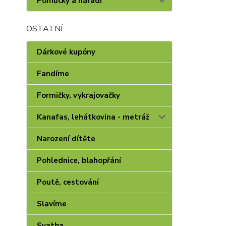
Pomůcky a nářadí
OSTATNÍ
Dárkové kupóny
Fandíme
Formičky, vykrajovačky
Kanafas, lehátkovina - metráž
Narození dítěte
Pohlednice, blahopřání
Poutě, cestování
Slavíme
Svatba