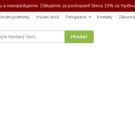
 a neexpedujeme. Děkujeme za pochopení! Sleva 10% za trpělivo
chodní podmínky
Vrácení zboží
Fotogalerie
Kontakty
Zákaznic
Hledat