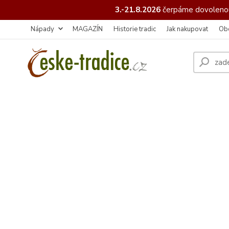
3.-21.8.2026
čerpáme
dovolenou
Nápady
MAGAZÍN
Historie tradic
Jak nakupovat
Ob