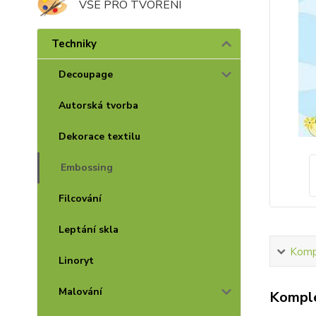
VŠE PRO TVOŘENÍ
Techniky
Decoupage
Autorská tvorba
Dekorace textilu
Embossing
Filcování
Leptání skla
Kompl
Linoryt
Malování
Komple