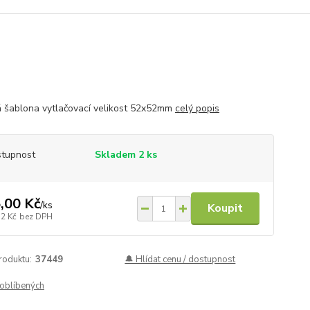
 šablona vytlačovací velikost 52x52mm
celý popis
tupnost
Skladem 2 ks
,00 Kč
/
ks
Koupit
72 Kč
bez DPH
roduktu:
37449
🔔 Hlídat cenu / dostupnost
oblíbených