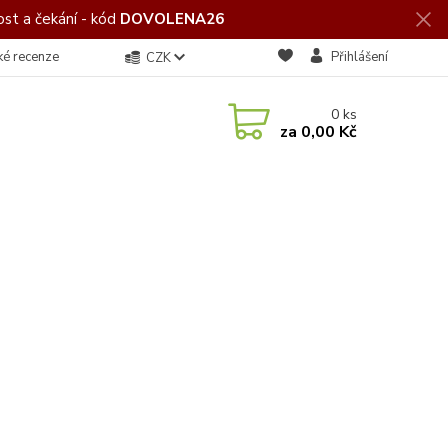
st a čekání - kód
DOVOLENA26
ké recenze
Přihlášení
CZK
0
ks
za
0,00 Kč