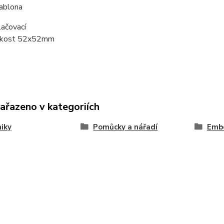
ablona
lačovací
ikost 52x52mm
zařazeno v kategoriích
iky
Pomůcky a nářadí
Emb