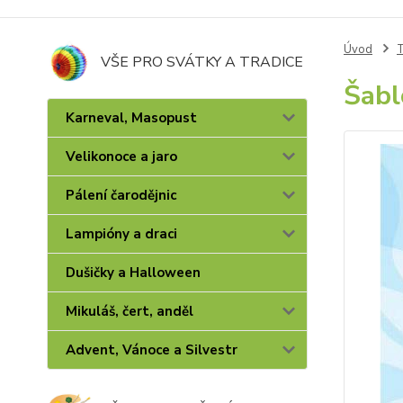
Úvod
T
VŠE PRO SVÁTKY A TRADICE
Šabl
Karneval, Masopust
Velikonoce a jaro
Pálení čarodějnic
Lampióny a draci
Dušičky a Halloween
Mikuláš, čert, anděl
Advent, Vánoce a Silvestr