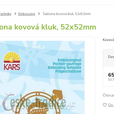
echniky
Embossing
Šablona kovová kluk, 52x52mm
ona kovová kluk, 52x52mm
Kovová
Dos
65
53,
Číslo p
Do 