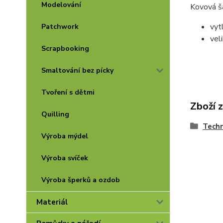
Modelování
Kovová š
vyt
Patchwork
vel
Scrapbooking
Smaltování bez pícky
Tvoření s dětmi
Zboží 
Quilling
Techn
Výroba mýdel
Výroba svíček
Výroba šperků a ozdob
Materiál