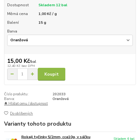
Dostupnost
Skladem 12 bal
Měrná cena
1,00 Kč / g
Balení
15 g
Barva
15,00 Kč
/
bal
12,40 Kč
bez DPH
Koupit
Číslo produktu:
202033
Barva:
Oranžová
🔔 Hlídat cenu / dostupnost
Do oblíbených
Varianty tohoto produktu
Rokajl tyčinky 5/2mm, cca10g, v sáčku
Skladem 6 bal