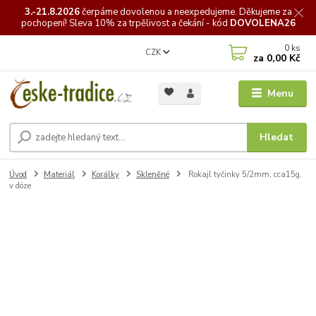
3.-21.8.2026
čerpáme
dovolenou a neexpedujeme. Děkujeme za
pochopení! Sleva 10% za trpělivost a čekání - kód
DOVOLENA26
0
ks
CZK
za
0,00 Kč
Menu
Hledat
Úvod
Materiál
Korálky
Skleněné
Rokajl tyčinky 5/2mm, cca15g,
v dóze