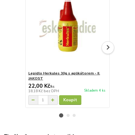
Lepidlo Herkules 30g s aplikátorem - II.
Lepidlo Herk
JAKOST
22,00 Kč
750,00 K
/
ks
Skladem 4 ks
18,18 Kč
bez DPH
619,83 Kč
be
Koupit