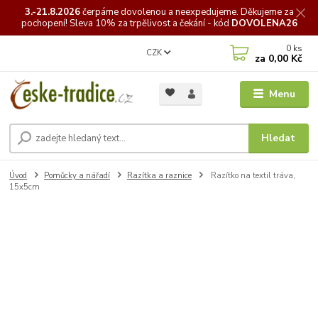
3.-21.8.2026
čerpáme
dovolenou a neexpedujeme. Děkujeme za
pochopení! Sleva 10% za trpělivost a čekání - kód
DOVOLENA26
0
ks
CZK
za
0,00 Kč
Menu
Hledat
Úvod
Pomůcky a nářadí
Razítka a raznice
Razítko na textil tráva,
15x5cm