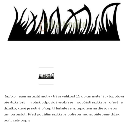
Razítko nejen na textil motiv - tráva velikost 15 x 5 cm materiál - topolová
překližka 3+3mm otisk odpovídá vyobrazení součástí razítka je i dřevěné
držátko, které je nutné přilepit Herkulesem, lepidlem na dřevo nebo
tavnou pistolí. Před použitím razítka je potřeba nechat přilepený držák
poř...
celý popis