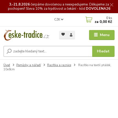
3.-21.8.2026
čerpáme
dovolenou a neexpedujeme. Děkujeme za
pochopení! Sleva 10% za trpělivost a čekání - kód
DOVOLENA26
0
ks
CZK
za
0,00 Kč
Menu
Hledat
Úvod
Pomůcky a nářadí
Razítka a raznice
Razítko na textil ptáček,
10x8cm