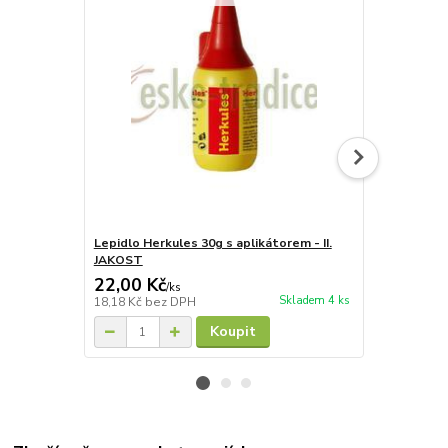
Lepidlo Herkules 30g s aplikátorem - II.
Lepidlo Herk
JAKOST
22,00 Kč
750,00 K
/
ks
Skladem 4 ks
18,18 Kč
bez DPH
619,83 Kč
be
Koupit