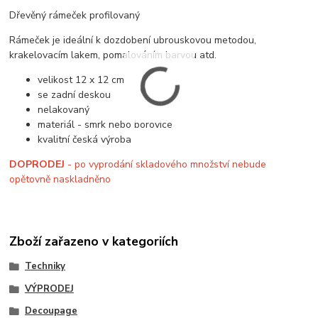
Dřevěný rámeček profilovaný
Rámeček je ideální k dozdobení ubrouskovou metodou,
krakelovacím lakem, pomalováním barvou atd.
velikost 12 x 12 cm
se zadní deskou
nelakovaný
materiál - smrk nebo borovice
kvalitní česká výroba
DOPRODEJ
- po vyprodání skladového množství nebude
opětovně naskladněno
Zboží zařazeno v kategoriích
Techniky
VÝPRODEJ
Decoupage