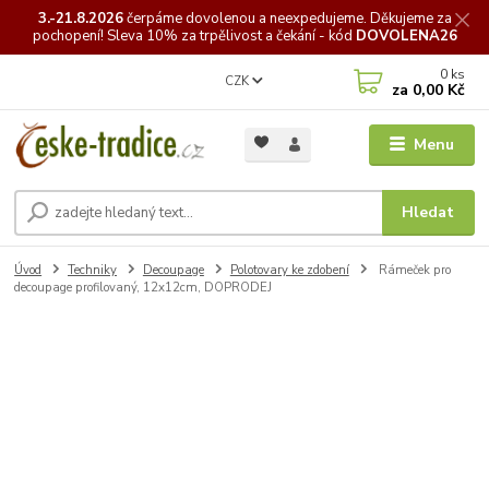
3.-21.8.2026
čerpáme
dovolenou a neexpedujeme. Děkujeme za
pochopení! Sleva 10% za trpělivost a čekání - kód
DOVOLENA26
0
ks
CZK
za
0,00 Kč
Menu
Hledat
Úvod
Techniky
Decoupage
Polotovary ke zdobení
Rámeček pro
decoupage profilovaný, 12x12cm, DOPRODEJ