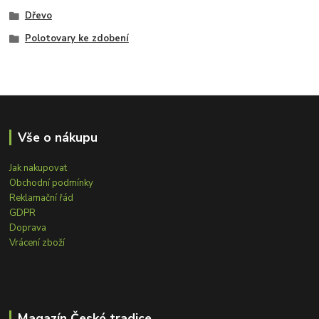
Dřevo
Polotovary ke zdobení
Vše o nákupu
Jak nakupovat
Obchodní podmínky
Reklamační řád
GDPR
Doprava
Vrácení zboží
Magazín České tradice