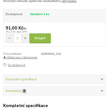
množství nebude opětovně naskladněno
celý popis
Dostupnost
Skladem 1 ks
91,00 Kč
/
ks
75,21 Kč
bez DPH
Koupit
Číslo produktu:
15350910_121
🔔 Hlídat cenu / dostupnost
Do oblíbených
Kompletní specifikace
Komentáře
0
Kompletní specifikace