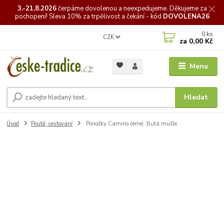
3.-21.8.2026
čerpáme
dovolenou a neexpedujeme. Děkujeme za
pochopení! Sleva 10% za trpělivost a čekání - kód
DOVOLENA26
0
ks
CZK
za
0,00 Kč
Menu
Hledat
Úvod
Poutě, cestování
Ponožky Camino černé, žlutá mušle