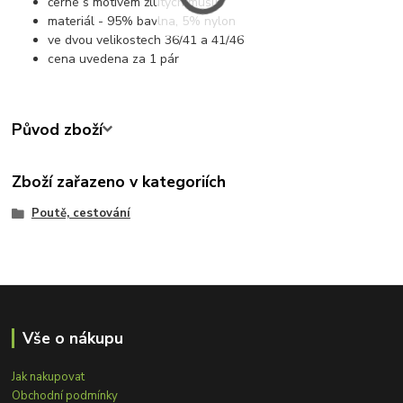
černé s motivem žlutých mušlí
materiál - 95% bavlna, 5% nylon
ve dvou velikostech 36/41 a 41/46
cena uvedena za 1 pár
Původ zboží
Zboží zařazeno v kategoriích
Poutě, cestování
Vše o nákupu
Jak nakupovat
Obchodní podmínky