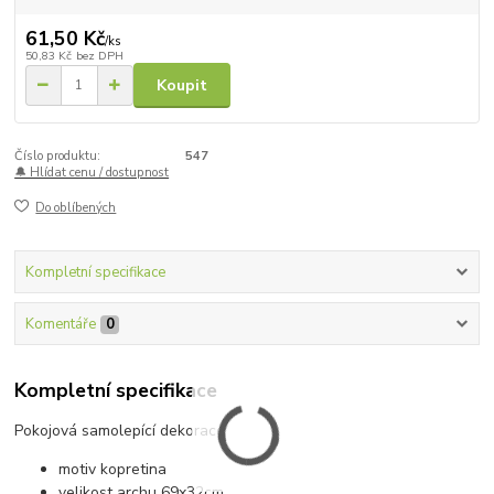
61,50 Kč
/
ks
50,83 Kč
bez DPH
Koupit
Číslo produktu:
547
🔔 Hlídat cenu / dostupnost
Do oblíbených
Kompletní specifikace
Komentáře
0
Kompletní specifikace
Pokojová samolepící dekorace
motiv kopretina
velikost archu 69x32cm