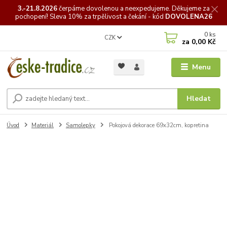
3.-21.8.2026
čerpáme
dovolenou a neexpedujeme. Děkujeme za
pochopení! Sleva 10% za trpělivost a čekání - kód
DOVOLENA26
0
ks
CZK
za
0,00 Kč
Menu
Hledat
Úvod
Materiál
Samolepky
Pokojová dekorace 69x32cm, kopretina