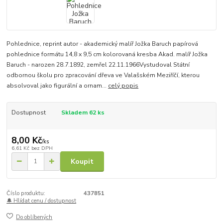
Pohlednice, reprint autor - akademický malíř Jožka Baruch papírová
pohlednice formátu 14,8 x 9,5 cm kolorovaná kresba Akad. malíř Jožka
Baruch - narozen 28.7.1892, zemřel 22.11.1966Vystudoval Státní
odbornou školu pro zpracování dřeva ve Valašském Meziříčí, kterou
absolvoval jako figurální a ornam...
celý popis
Dostupnost
Skladem 62 ks
8,00 Kč
/
ks
6,61 Kč
bez DPH
Koupit
Číslo produktu:
437851
🔔 Hlídat cenu / dostupnost
Do oblíbených