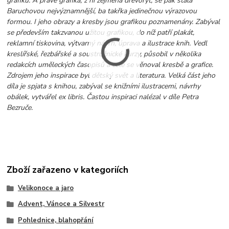
grafiku. A právě grafika, z ní zejména dřevoryt, se pak stala
Baruchovou nejvýznamnější, ba takřka jedinečnou výrazovou
formou. I jeho obrazy a kresby jsou grafikou poznamenány. Zabýval
se především takzvanou užitou grafikou, do níž patří plakát,
reklamní tiskovina, výtvarný návrh, úprava a ilustrace knih. Vedl
kreslířské, řezbářské a soustružnické kurzy, působil v několika
redakcích uměleckých časopisů a cele se věnoval kresbě a grafice.
Zdrojem jeho inspirace byl dětský svět a literatura. Velká část jeho
díla je spjata s knihou, zabýval se knižními ilustracemi, návrhy
obálek, vytvářel ex libris. Častou inspiraci nalézal v díle Petra
Bezruče.
Zboží zařazeno v kategoriích
Velikonoce a jaro
Advent, Vánoce a Silvestr
Pohlednice, blahopřání