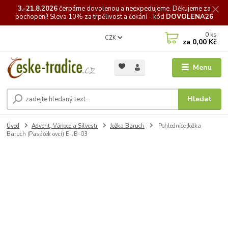
3.-21.8.2026
čerpáme
dovolenou a neexpedujeme. Děkujeme za
pochopení! Sleva 10% za trpělivost a čekání - kód
DOVOLENA26
0
ks
CZK
za
0,00 Kč
Menu
Hledat
Úvod
Advent, Vánoce a Silvestr
Jožka Baruch
Pohlednice Jožka
Baruch (Pasáček ovcí) E-JB-03