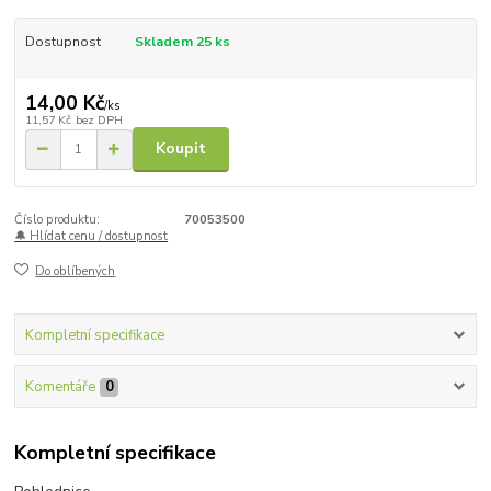
Dostupnost
Skladem 25 ks
14,00 Kč
/
ks
11,57 Kč
bez DPH
Koupit
Číslo produktu:
70053500
🔔 Hlídat cenu / dostupnost
Do oblíbených
Kompletní specifikace
Komentáře
0
Kompletní specifikace