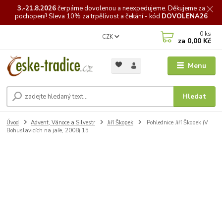
3.-21.8.2026
čerpáme
dovolenou a neexpedujeme. Děkujeme za
pochopení! Sleva 10% za trpělivost a čekání - kód
DOVOLENA26
0
ks
CZK
za
0,00 Kč
Menu
Hledat
Úvod
Advent, Vánoce a Silvestr
Jiří Škopek
Pohlednice Jiří Škopek (V
Bohuslavicích na jaře, 2008) 15