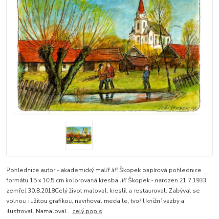
Pohlednice autor - akademický malíř Jiří Škopek papírová pohlednice
formátu 15 x 10,5 cm kolorovaná kresba Jiří Škopek - narozen 21.7.1933,
zemřel 30.8.2018Celý život maloval, kreslil a restauroval. Zabýval se
volnou i užitou grafikou, navrhoval medaile, tvořil knižní vazby a
ilustroval. Namaloval...
celý popis