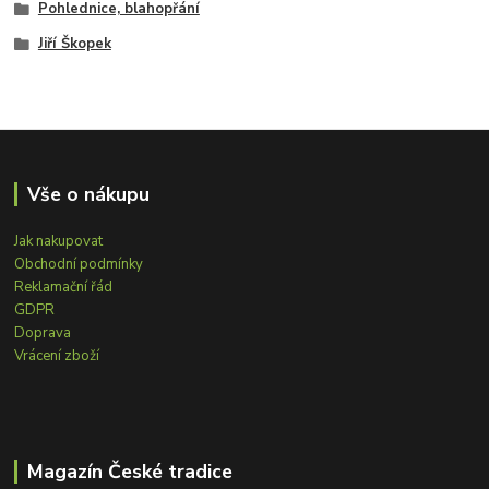
Pohlednice, blahopřání
Jiří Škopek
Vše o nákupu
Jak nakupovat
Obchodní podmínky
Reklamační řád
GDPR
Doprava
Vrácení zboží
Magazín České tradice