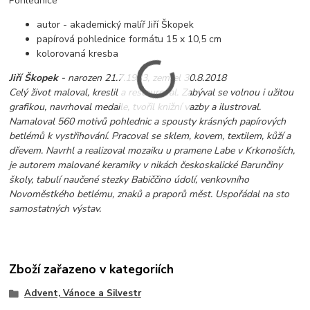
Pohlednice
autor - akademický malíř Jiří Škopek
papírová pohlednice formátu 15 x 10,5 cm
kolorovaná kresba
Jiří Škopek
- narozen 21.7.1933, zemřel 30.8.2018
Celý život maloval, kreslil a restauroval. Zabýval se volnou i užitou
grafikou, navrhoval medaile, tvořil knižní vazby a ilustroval.
Namaloval 560 motivů pohlednic a spousty krásných papírových
betlémů k vystřihování. Pracoval se sklem, kovem, textilem, kůží a
dřevem. Navrhl a realizoval mozaiku u pramene Labe v Krkonoších,
je autorem malované keramiky v nikách českoskalické Barunčiny
školy, tabulí naučené stezky Babiččino údolí, venkovního
Novoměstkého betlému, znaků a praporů měst. Uspořádal na sto
samostatných výstav.
Zboží zařazeno v kategoriích
Advent, Vánoce a Silvestr