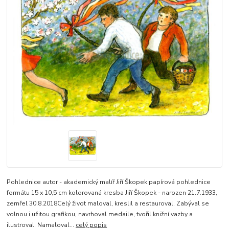
Pohlednice autor - akademický malíř Jiří Škopek papírová pohlednice
formátu 15 x 10,5 cm kolorovaná kresba Jiří Škopek - narozen 21.7.1933,
zemřel 30.8.2018Celý život maloval, kreslil a restauroval. Zabýval se
volnou i užitou grafikou, navrhoval medaile, tvořil knižní vazby a
ilustroval. Namaloval...
celý popis