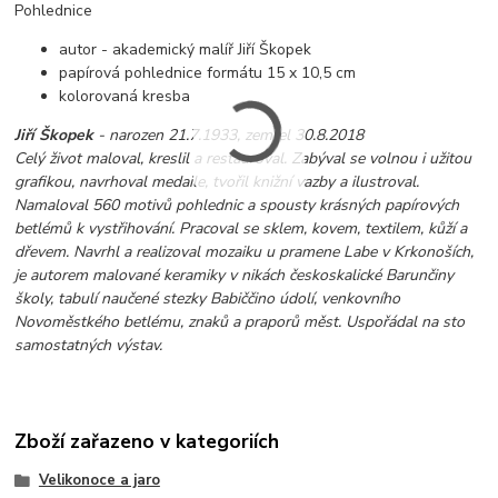
Pohlednice
autor - akademický malíř Jiří Škopek
papírová pohlednice formátu 15 x 10,5 cm
kolorovaná kresba
Jiří Škopek
- narozen 21.7.1933, zemřel 30.8.2018
Celý život maloval, kreslil a restauroval. Zabýval se volnou i užitou
grafikou, navrhoval medaile, tvořil knižní vazby a ilustroval.
Namaloval 560 motivů pohlednic a spousty krásných papírových
betlémů k vystřihování. Pracoval se sklem, kovem, textilem, kůží a
dřevem. Navrhl a realizoval mozaiku u pramene Labe v Krkonoších,
je autorem malované keramiky v nikách českoskalické Barunčiny
školy, tabulí naučené stezky Babiččino údolí, venkovního
Novoměstkého betlému, znaků a praporů měst. Uspořádal na sto
samostatných výstav.
Zboží zařazeno v kategoriích
Velikonoce a jaro