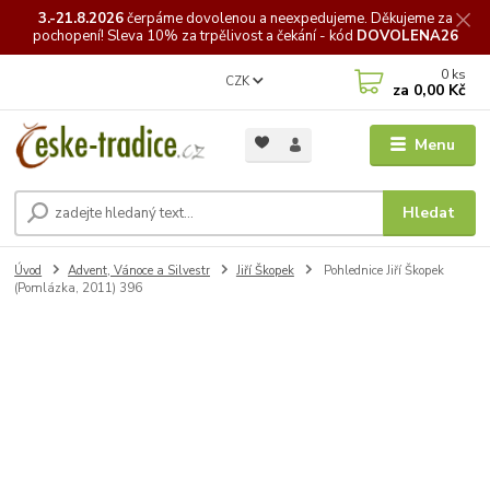
3.-21.8.2026
čerpáme
dovolenou a neexpedujeme. Děkujeme za
pochopení! Sleva 10% za trpělivost a čekání - kód
DOVOLENA26
0
ks
CZK
za
0,00 Kč
Menu
Hledat
Úvod
Advent, Vánoce a Silvestr
Jiří Škopek
Pohlednice Jiří Škopek
(Pomlázka, 2011) 396