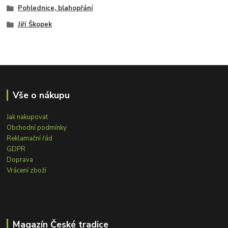
Pohlednice, blahopřání
Jiří Škopek
Vše o nákupu
Jak nakupovat
Obchodní podmínky
Reklamační řád
GDPR
Doprava
Vrácení zboží
Magazín České tradice