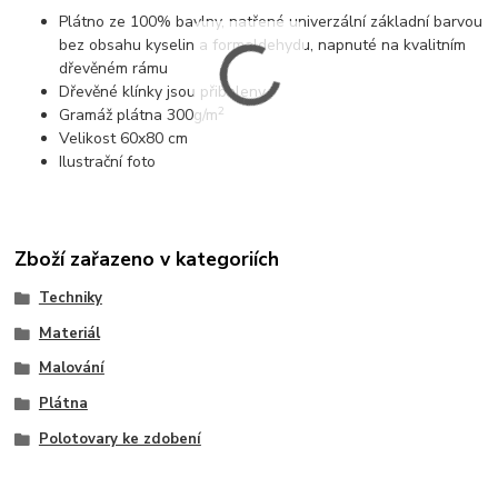
Plátno ze 100% bavlny, natřené univerzální základní barvou
bez obsahu kyselin a formaldehydu, napnuté na kvalitním
dřevěném rámu
Dřevěné klínky jsou přibaleny
2
Gramáž plátna 300g/m
Velikost 60x80 cm
Ilustrační foto
Zboží zařazeno v kategoriích
Techniky
Materiál
Malování
Plátna
Polotovary ke zdobení