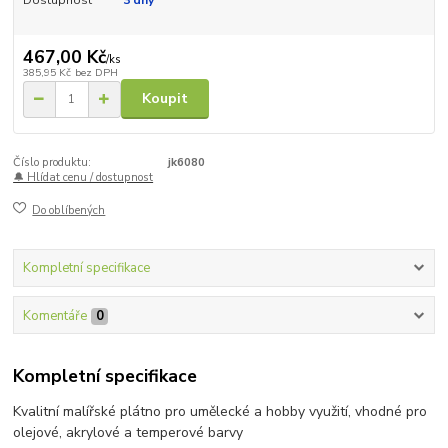
Dostupnost
3 dny
467,00 Kč
/
ks
385,95 Kč
bez DPH
Koupit
Číslo produktu:
jk6080
🔔 Hlídat cenu / dostupnost
Do oblíbených
Kompletní specifikace
Komentáře
0
Kompletní specifikace
Kvalitní malířské plátno pro umělecké a hobby využití, vhodné pro
olejové, akrylové a temperové barvy