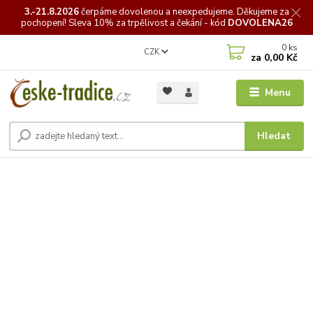
3.-21.8.2026
čerpáme
dovolenou a neexpedujeme. Děkujeme za
pochopení! Sleva 10% za trpělivost a čekání - kód
DOVOLENA26
0
ks
CZK
za
0,00 Kč
Menu
Hledat