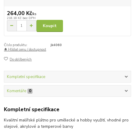
264,00 Kč
/
ks
218,18 Kč
bez DPH
Koupit
Číslo produktu:
jk4060
🔔 Hlídat cenu / dostupnost
Do oblíbených
Kompletní specifikace
Komentáře
0
Kompletní specifikace
Kvalitní malířské plátno pro umělecké a hobby využití, vhodné pro
olejové, akrylové a temperové barvy