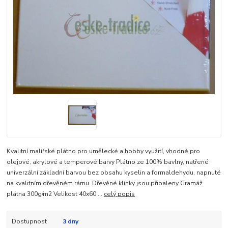
Kvalitní malířské plátno pro umělecké a hobby využití, vhodné pro
olejové, akrylové a temperové barvy Plátno ze 100% bavlny, natřené
univerzální základní barvou bez obsahu kyselin a formaldehydu, napnuté
na kvalitním dřevěném rámu Dřevěné klínky jsou přibaleny Gramáž
plátna 300g/m2 Velikost 40x60 ...
celý popis
Dostupnost
3 dny