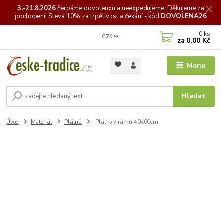
3.-21.8.2026
čerpáme
dovolenou a neexpedujeme. Děkujeme za
pochopení! Sleva 10% za trpělivost a čekání - kód
DOVOLENA26
0
ks
CZK
za
0,00 Kč
Menu
Hledat
Úvod
Materiál
Plátna
Plátno v rámu 40x60cm