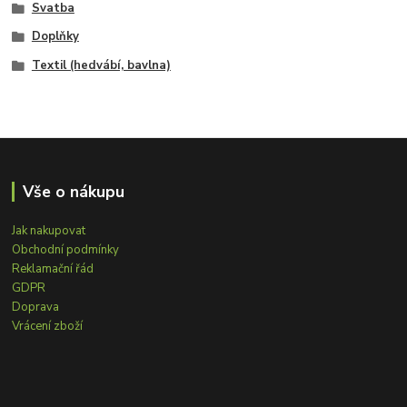
Svatba
Doplňky
Textil (hedvábí, bavlna)
Vše o nákupu
Jak nakupovat
Obchodní podmínky
Reklamační řád
GDPR
Doprava
Vrácení zboží