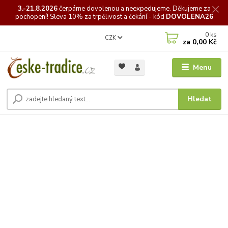
3.-21.8.2026
čerpáme
dovolenou a neexpedujeme. Děkujeme za
pochopení! Sleva 10% za trpělivost a čekání - kód
DOVOLENA26
0
ks
CZK
za
0,00 Kč
Menu
Hledat