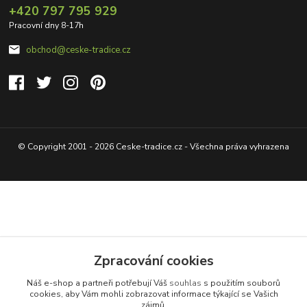
+420 797 795 929
Pracovní dny 8-17h
obchod@ceske-tradice.cz
© Copyright 2001 - 2026 Ceske-tradice.cz - Všechna práva vyhrazena
Zpracování cookies
Náš e-shop a partneři potřebují Váš
souhlas
s použitím souborů
cookies, aby Vám mohli zobrazovat informace týkající se Vašich
zájmů.