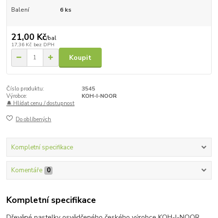
Balení
6 ks
21,00 Kč
/
bal
17,36 Kč
bez DPH
Koupit
Číslo produktu:
3545
Výrobce:
KOH-I-NOOR
🔔 Hlídat cenu / dostupnost
Do oblíbených
Kompletní specifikace
Komentáře
0
Kompletní specifikace
Dřevěné pastelky osvědčeného českého výrobce KOH-I-NOOR