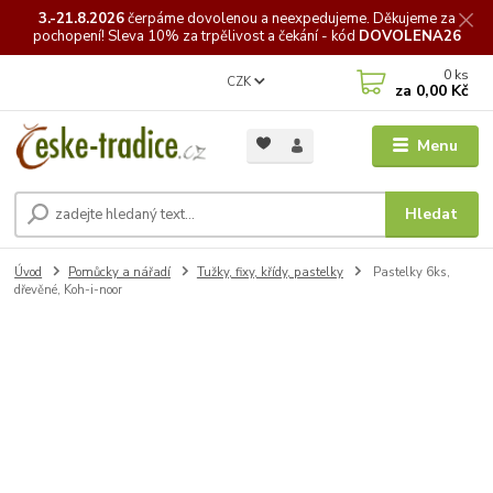
3.-21.8.2026
čerpáme
dovolenou a neexpedujeme. Děkujeme za
pochopení! Sleva 10% za trpělivost a čekání - kód
DOVOLENA26
0
ks
CZK
za
0,00 Kč
Menu
Hledat
Úvod
Pomůcky a nářadí
Tužky, fixy, křídy, pastelky
Pastelky 6ks,
dřevěné, Koh-i-noor