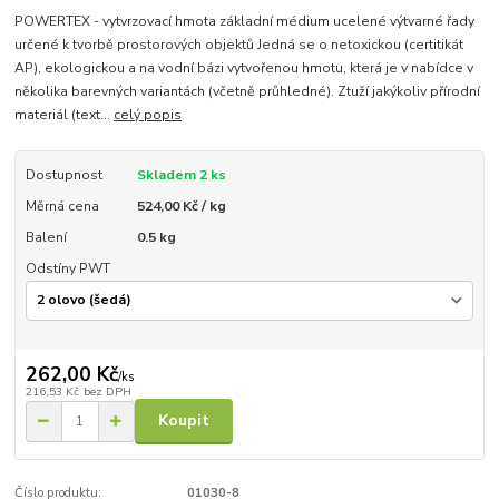
POWERTEX - vytvrzovací hmota základní médium ucelené výtvarné řady
určené k tvorbě prostorových objektů Jedná se o netoxickou (certitikát
AP), ekologickou a na vodní bázi vytvořenou hmotu, která je v nabídce v
několika barevných variantách (včetně průhledné). Ztuží jakýkoliv přírodní
materiál (text...
celý popis
Dostupnost
Skladem 2 ks
Měrná cena
524,00 Kč / kg
Balení
0.5 kg
Odstíny PWT
262,00 Kč
/
ks
216,53 Kč
bez DPH
Koupit
Číslo produktu:
01030-8