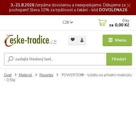
3.-21.8.2026
čerpáme
dovolenou a neexpedujeme. Děkujeme za
pochopení! Sleva 10% za trpělivost a čekání - kód
DOVOLENA26
0
ks
CZK
za
0,00 Kč
Menu
Hledat
Úvod
Materiál
Powertex
POWERTEX® - tužidlo na přírodní materiály
- 0,5kg