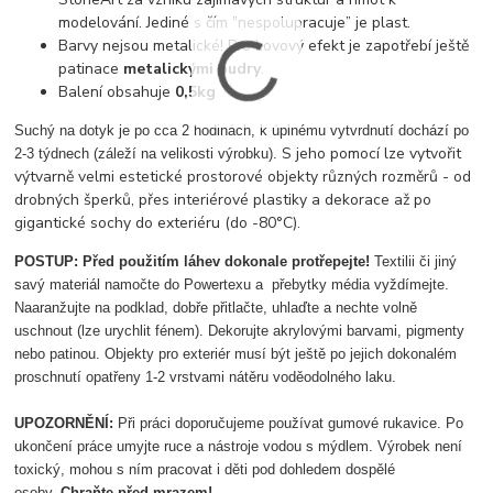
modelování. Jediné s čím “nespolupracuje” je plast.
Barvy nejsou metalické! Pro kovový efekt je zapotřebí ještě
patinace
metalickými pudry
.
Balení obsahuje
0,5kg
Suchý na dotyk je po cca 2 hodinách, k úplnému vytvrdnutí dochází po
S jeho pomocí lze vytvořit
2-3 týdnech (záleží na velikosti výrobku).
výtvarně velmi estetické prostorové objekty různých rozměrů - od
drobných šperků, přes interiérové plastiky a dekorace až po
gigantické sochy do exteriéru (do -80°C).
POSTUP: Před použitím láhev dokonale protřepejte!
Textilii či jiný
savý materiál namočte do Powertexu a přebytky média vyždímejte.
Naaranžujte na podklad, dobře přitlačte, uhlaďte a nechte volně
uschnout (lze urychlit fénem). Dekorujte akrylovými barvami, pigmenty
nebo patinou. Objekty pro exteriér musí být ještě po jejich dokonalém
proschnutí opatřeny 1-2 vrstvami nátěru voděodolného laku.
UPOZORNĚNÍ:
Při práci doporučujeme používat gumové rukavice. Po
ukončení práce umyjte ruce a nástroje vodou s mýdlem. Výrobek není
toxický, mohou s ním pracovat i děti pod dohledem dospělé
osoby.
Chraňte před mrazem!