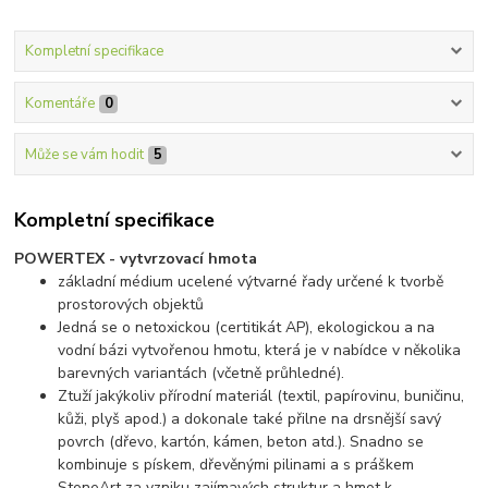
Kompletní specifikace
Komentáře
0
Může se vám hodit
5
Kompletní specifikace
POWERTEX - vytvrzovací hmota
základní médium ucelené výtvarné řady určené k tvorbě
prostorových objektů
Jedná se o netoxickou (certitikát AP), ekologickou a na
vodní bázi vytvořenou hmotu, která je v nabídce v několika
barevných variantách (včetně průhledné).
Ztuží jakýkoliv přírodní materiál (textil, papírovinu, buničinu,
kůži, plyš apod.) a dokonale také přilne na drsnější savý
povrch (dřevo, kartón, kámen, beton atd.). Snadno se
kombinuje s pískem, dřevěnými pilinami a s práškem
StoneArt za vzniku zajímavých struktur a hmot k