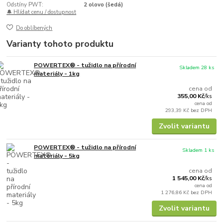
Odstíny PWT:
2 olovo (šedá)
🔔 Hlídat cenu / dostupnost
Do oblíbených
Varianty tohoto produktu
POWERTEX® - tužidlo na přírodní
Skladem 28 ks
materiály - 1kg
cena od
355,00 Kč
/
ks
cena od
293,39 Kč
bez DPH
Zvolit variantu
POWERTEX® - tužidlo na přírodní
Skladem 1 ks
materiály - 5kg
cena od
1 545,00 Kč
/
ks
cena od
1 276,86 Kč
bez DPH
Zvolit variantu