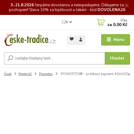
3.-21.8.2026
čerpáme
dovolenou a neexpedujeme. Děkujeme za
pochopení! Sleva 10% za trpělivost a čekání - kód
DOVOLENA26
0
ks
CZK
za
0,00 Kč
Menu
Hledat
Úvod
Materiál
Powertex
POWERTEX® - práškový pigment 40ml/20g