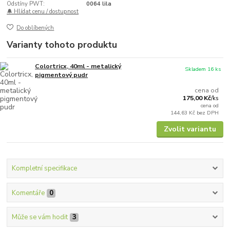
Odstíny PWT:
0064 lila
🔔 Hlídat cenu / dostupnost
Do oblíbených
Varianty tohoto produktu
Colortricx, 40ml - metalický
Skladem 16 ks
pigmentový pudr
cena od
175,00 Kč
/
ks
cena od
144,63 Kč
bez DPH
Zvolit variantu
Kompletní specifikace
Komentáře
0
Může se vám hodit
3