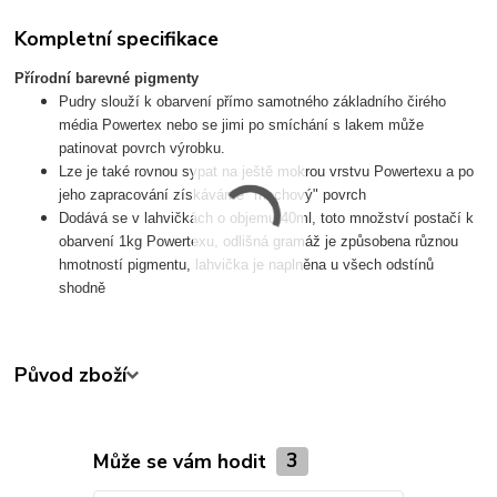
Kompletní specifikace
Přírodní barevné pigmenty
Pudry slouží k obarvení přímo samotného základního čirého
média Powertex nebo se jimi po smíchání s lakem může
patinovat povrch výrobku.
Lze je také rovnou sypat na ještě mokrou vrstvu Powertexu a po
jeho zapracování získáváme "mechový" povrch
Dodává se v lahvičkách o objemu 40ml, toto množství postačí k
obarvení 1kg Powertexu, odlišná gramáž je způsobena různou
hmotností pigmentu, lahvička je naplněna u všech odstínů
shodně
Původ zboží
Může se vám hodit
3