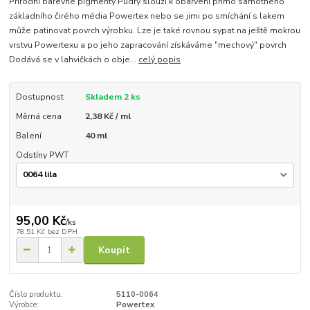
Přírodní barevné pigmenty Pudry slouží k obarvení přímo samotného
základního čirého média Powertex nebo se jimi po smíchání s lakem
může patinovat povrch výrobku. Lze je také rovnou sypat na ještě mokrou
vrstvu Powertexu a po jeho zapracování získáváme "mechový" povrch
Dodává se v lahvičkách o obje...
celý popis
Dostupnost
Skladem 2 ks
Měrná cena
2,38 Kč / ml
Balení
40 ml
Odstíny PWT
95,00 Kč
/
ks
78,51 Kč
bez DPH
Koupit
Číslo produktu:
5110-0064
Výrobce:
Powertex