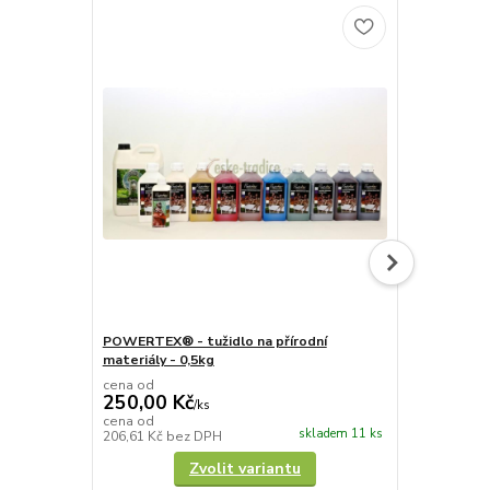
TOP produkt
POWERTEX® - tužidlo na přírodní
POWERTEX® -
materiály - 0,5kg
materiály - 
cena od
cena od
250,00 Kč
355,00 K
/
ks
cena od
cena od
skladem 11 ks
206,61 Kč
bez DPH
293,39 Kč
be
Zvolit variantu