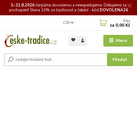
3.-21.8.2026
čerpáme
dovolenou a neexpedujeme. Děkujeme za
pochopení! Sleva 10% za trpělivost a čekání - kód
DOVOLENA26
0
ks
CZK
za
0,00 Kč
Menu
Hledat